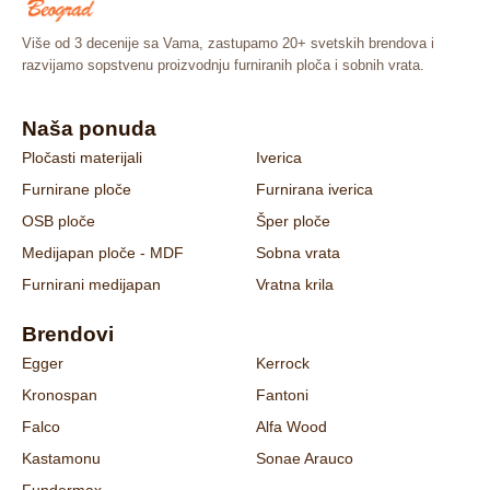
Više od 3 decenije sa Vama, zastupamo 20+ svetskih brendova i
razvijamo sopstvenu proizvodnju furniranih ploča i sobnih vrata.
Naša ponuda
Pločasti materijali
Iverica
Furnirane ploče
Furnirana iverica
OSB ploče
Šper ploče
Medijapan ploče - MDF
Sobna vrata
Furnirani medijapan
Vratna krila
Brendovi
Egger
Kerrock
Kronospan
Fantoni
Falco
Alfa Wood
Kastamonu
Sonae Arauco