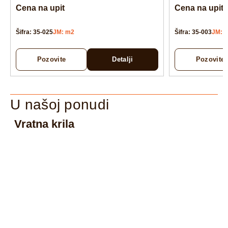
Cena na upit
Cena na upit
Šifra: 35-025
JM: m2
Šifra: 35-003
JM: 
Pozovite
Detalji
Pozovite
U našoj ponudi
Vratna krila