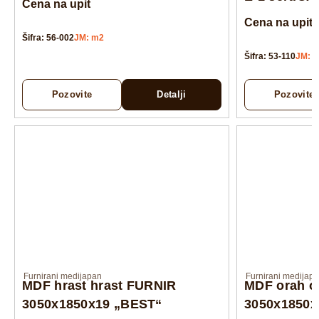
Cena na upit
Cena na upit
Šifra: 56-002
JM: m2
Šifra: 53-110
JM: 
Pozovite
Detalji
Pozovite
Furnirani medijapan
Furnirani medijap
MDF hrast hrast FURNIR
MDF orah o
3050x1850x19 „BEST“
3050x1850x