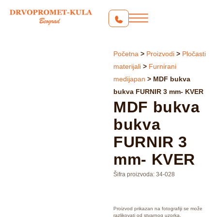
Početna
>
Proizvodi
>
Pločasti
materijali
>
Furnirani
medijapan
>
MDF bukva
bukva FURNIR 3 mm- KVER
MDF bukva
bukva
FURNIR 3
mm- KVER
Šifra proizvoda:
34-028
Proizvod prikazan na fotografiji se može
razlikovati od stvarnog uzorka.