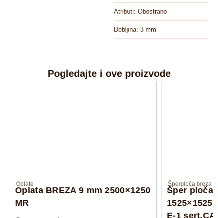
Atributi: Obostrano
Debljina: 3 mm
Pogledajte i ove proizvode
Oplate
Šperploča breza
Oplata BREZA 9 mm 2500×1250
Šper ploča
MR
1525×1525 
E-1 sert.C