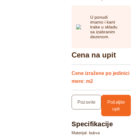
U ponudi
imamo i kant
trake u skladu
sa izabranim
dezenom.
Cena na upit
Cene izražene po jedinici
mere: m2
Pozovite
Pošaljite
upit
Specifikacije
Materijal: bukva