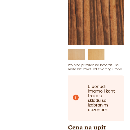
Proizvod prikazan na fotografiji se
može razlikovati od stvarnog uzorka.
U ponudi
imamo i kant
trake u
skladu sa
izabranim
dezenom.
Cena na upit