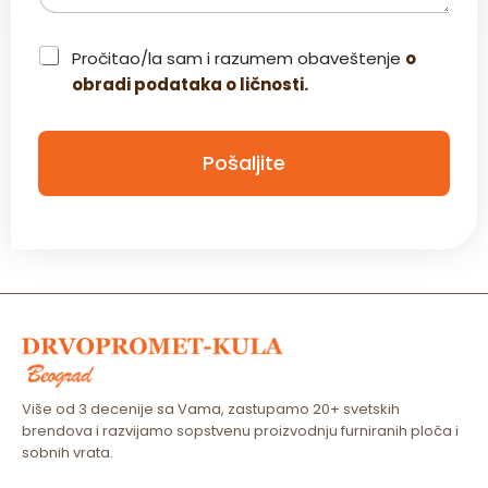
C
Pročitao/la sam i razumem obaveštenje
o
h
obradi podataka o ličnosti.
e
c
k
b
Pošaljite
o
x
*
Više od 3 decenije sa Vama, zastupamo 20+ svetskih
brendova i razvijamo sopstvenu proizvodnju furniranih ploča i
sobnih vrata.