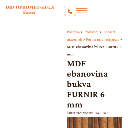
Početna
>
Proizvodi
>
Pločasti
materijali
>
Furnirani medijapan
>
MDF ebanovina bukva FURNIR 6
mm
MDF
ebanovina
bukva
FURNIR 6
mm
Šifra proizvoda:
34-047