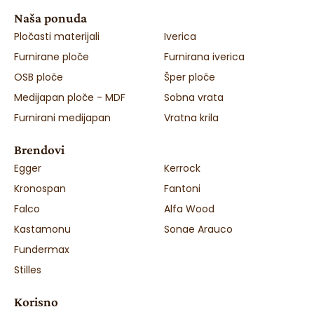
Naša ponuda
Pločasti materijali
Iverica
Furnirane ploče
Furnirana iverica
OSB ploče
Šper ploče
Medijapan ploče - MDF
Sobna vrata
Furnirani medijapan
Vratna krila
Brendovi
Egger
Kerrock
Kronospan
Fantoni
Falco
Alfa Wood
Kastamonu
Sonae Arauco
Fundermax
Stilles
Korisno