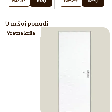
Pozovite
Detalji
Pozovite
Detalji
U našoj ponudi
Vratna krila