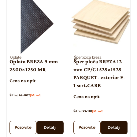
Oplate
Šperploča breza
Oplata BREZA 9 mm
Šper ploča BREZA 12
2500×1250 MR
mm CP/C 1525×1525
PARQUET -exterior E-
Cena na upit
1 sert.CARB
Šifra: 56-002
JM: m2
Cena na upit
Šifra: 53-110
JM: m2
Pozovite
Detalji
Pozovite
Detalji