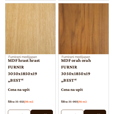
Furnirani medijapan
Furnirani medijapan
MDF hrast hrast
MDF orah orah
FURNIR
FURNIR
3050x1850x19
3050x1850x19
„BEST“
„BEST“
Cena na upit
Cena na upit
Šifra: 35-025
JM: m2
Šifra: 35-003
JM: m2