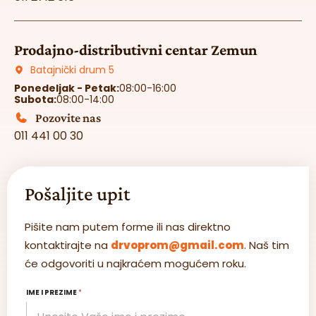
Prodajno-distributivni centar Zemun
Batajnički drum 5
Ponedeljak - Petak:
08:00-16:00
Subota:
08:00-14:00
Pozovite nas
011 441 00 30
Pošaljite upit
Pišite nam putem forme ili nas direktno
kontaktirajte na
drvoprom@gmail.com
. Naš tim
će odgovoriti u najkraćem mogućem roku.
IME I PREZIME
*