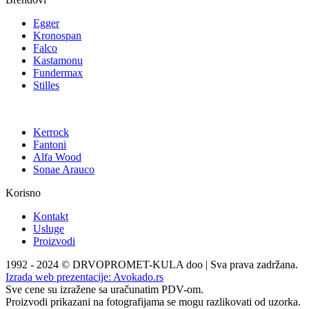
Egger
Kronospan
Falco
Kastamonu
Fundermax
Stilles
Kerrock
Fantoni
Alfa Wood
Sonae Arauco
Korisno
Kontakt
Usluge
Proizvodi
1992 - 2024 © DRVOPROMET-KULA doo | Sva prava zadržana.
Izrada web prezentacije:
Avokado.rs
Sve cene su izražene sa uračunatim PDV-om.
Proizvodi prikazani na fotografijama se mogu razlikovati od uzorka.