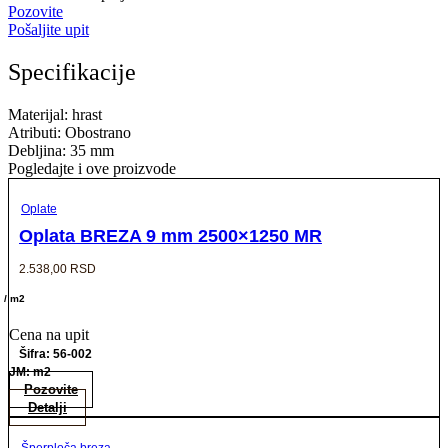
Pozovite
Pošaljite upit
Specifikacije
Materijal: hrast
Atributi: Obostrano
Debljina: 35 mm
Pogledajte i ove proizvode
Oplate
Oplata BREZA 9 mm 2500×1250 MR
2.538,00
RSD
/ m2
Cena na upit
Šifra: 56-002
JM: m2
Pozovite
Detalji
Šperploča breza