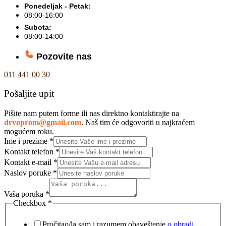
Ponedeljak - Petak:
08:00-16:00
Subota:
08:00-14:00
Pozovite nas
011 441 00 30
Pošaljite upit
Pišite nam putem forme ili nas direktno kontaktirajte na
drvoprom@gmail.com
. Naš tim će odgovoriti u najkraćem
mogućem roku.
Ime i prezime
*
Kontakt telefon
*
Kontakt e-mail
*
Naslov poruke
*
Vaša poruka
*
Checkbox
*
Pročitao/la sam i razumem obaveštenje
o obradi