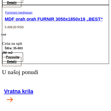
Detalji
Furnirani medijapan
MDF orah orah FURNIR 3050x1850x19 „BEST“
5.499,00
RSD
/ m2
Cena na upit
Šifra: 35-003
JM: m2
Pozovite
Detalji
U našoj ponudi
Vratna krila