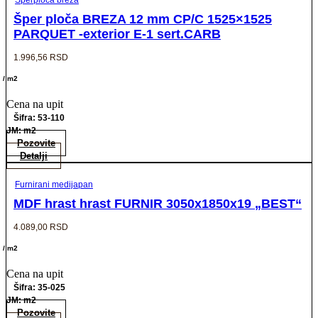
Šper ploča BREZA 12 mm CP/C 1525×1525
PARQUET -exterior E-1 sert.CARB
1.996,56
RSD
/ m2
Cena na upit
Šifra: 53-110
JM: m2
Pozovite
Detalji
Furnirani medijapan
MDF hrast hrast FURNIR 3050x1850x19 „BEST“
4.089,00
RSD
/ m2
Cena na upit
Šifra: 35-025
JM: m2
Pozovite