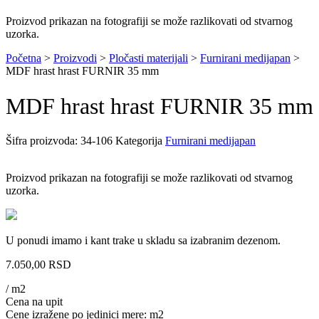
Proizvod prikazan na fotografiji se može razlikovati od stvarnog
uzorka.
Početna
>
Proizvodi
>
Pločasti materijali
>
Furnirani medijapan
>
MDF hrast hrast FURNIR 35 mm
MDF hrast hrast FURNIR 35 mm
Šifra proizvoda:
34-106
Kategorija
Furnirani medijapan
Proizvod prikazan na fotografiji se može razlikovati od stvarnog
uzorka.
U ponudi imamo i kant trake u skladu sa izabranim dezenom.
7.050,00
RSD
/ m2
Cena na upit
Cene izražene po jedinici mere: m2