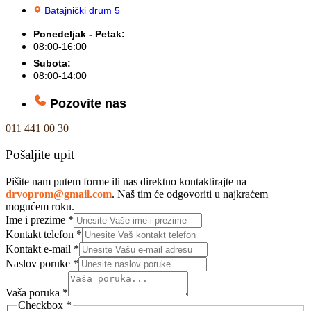
Batajnički drum 5
Ponedeljak - Petak:
08:00-16:00
Subota:
08:00-14:00
Pozovite nas
011 441 00 30
Pošaljite upit
Pišite nam putem forme ili nas direktno kontaktirajte na
drvoprom@gmail.com
. Naš tim će odgovoriti u najkraćem
mogućem roku.
Ime i prezime
*
Kontakt telefon
*
Kontakt e-mail
*
Naslov poruke
*
Vaša poruka
*
Checkbox
*