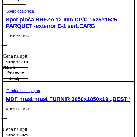
Šperploča breza
Šper ploča BREZA 12 mm CP/C 1525×1525
PARQUET -exterior E-1 sert.CARB
1.996,56
RSD
/ m2
Cena na upit
Šifra: 53-110
JM: m2
Pozovite
Detalji
Furnirani medijapan
MDF hrast hrast FURNIR 3050x1850x19 „BEST“
4.089,00
RSD
/ m2
Cena na upit
Šifra: 35-025