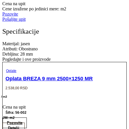
Cena na upit
Cene izražene po jedinici mere: m2
Pozovite
Pošaljite upit
Specifikacije
Materijal: jasen
Atributi: Obostrano
Debljina: 28 mm
Pogledajte i ove proizvode
Oplate
Oplata BREZA 9 mm 2500×1250 MR
2.538,00
RSD
/ m2
Cena na upit
Šifra: 56-002
JM: m2
Pozovite
Detalji