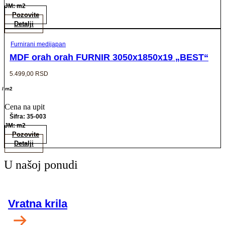
JM: m2
Pozovite
Detalji
Furnirani medijapan
MDF orah orah FURNIR 3050x1850x19 „BEST“
5.499,00
RSD
/ m2
Cena na upit
Šifra: 35-003
JM: m2
Pozovite
Detalji
U našoj ponudi
Vratna krila