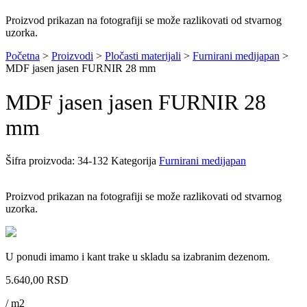
Proizvod prikazan na fotografiji se može razlikovati od stvarnog
uzorka.
Početna
>
Proizvodi
>
Pločasti materijali
>
Furnirani medijapan
>
MDF jasen jasen FURNIR 28 mm
MDF jasen jasen FURNIR 28
mm
Šifra proizvoda:
34-132
Kategorija
Furnirani medijapan
Proizvod prikazan na fotografiji se može razlikovati od stvarnog
uzorka.
U ponudi imamo i kant trake u skladu sa izabranim dezenom.
5.640,00
RSD
/ m2