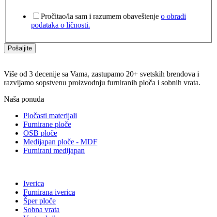
Pročitao/la sam i razumem obaveštenje
o obradi
podataka o ličnosti.
Pošaljite
Više od 3 decenije sa Vama, zastupamo 20+ svetskih brendova i
razvijamo sopstvenu proizvodnju furniranih ploča i sobnih vrata.
Naša ponuda
Pločasti materijali
Furnirane ploče
OSB ploče
Medijapan ploče - MDF
Furnirani medijapan
Iverica
Furnirana iverica
Šper ploče
Sobna vrata