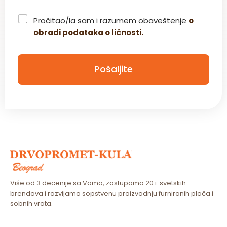
C
Pročitao/la sam i razumem obaveštenje
o
h
obradi podataka o ličnosti.
e
c
k
b
Pošaljite
o
x
*
Više od 3 decenije sa Vama, zastupamo 20+ svetskih
brendova i razvijamo sopstvenu proizvodnju furniranih ploča i
sobnih vrata.