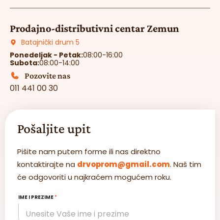
Prodajno-distributivni centar Zemun
Batajnički drum 5
Ponedeljak - Petak:
08:00-16:00
Subota:
08:00-14:00
Pozovite nas
011 441 00 30
Pošaljite upit
Pišite nam putem forme ili nas direktno
kontaktirajte na
drvoprom@gmail.com
. Naš tim
će odgovoriti u najkraćem mogućem roku.
IME I PREZIME
*