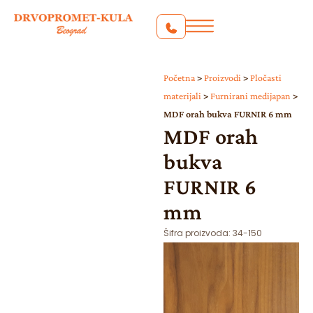
Početna
>
Proizvodi
>
Pločasti
materijali
>
Furnirani medijapan
>
MDF orah bukva FURNIR 6 mm
MDF orah
bukva
FURNIR 6
mm
Šifra proizvoda:
34-150