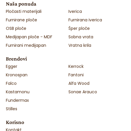
Naša ponuda
Pločasti materijali
Iverica
Furnirane ploče
Furnirana iverica
OSB ploče
Šper ploče
Medijapan ploče - MDF
Sobna vrata
Furnirani medijapan
Vratna krila
Brendovi
Egger
Kerrock
Kronospan
Fantoni
Falco
Alfa Wood
Kastamonu
Sonae Arauco
Fundermax
Stilles
Korisno
Kontakt