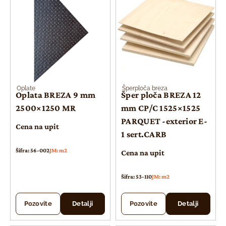
Oplate
Šperploča breza
Oplata BREZA 9 mm
Šper ploča BREZA 12
2500×1250 MR
mm CP/C 1525×1525
PARQUET -exterior E-
Cena na upit
1 sert.CARB
Šifra: 56-002
JM: m2
Cena na upit
Šifra: 53-110
JM: m2
Pozovite
Detalji
Pozovite
Detalji