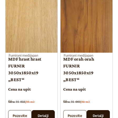
Furnirani medijapan
Furnirani medijapan
MDF hrast hrast
MDF orah orah
FURNIR
FURNIR
3050x1850x19
3050x1850x19
„BEST“
„BEST“
Cena na upit
Cena na upit
Šifra: 35-025
JM: m2
Šifra: 35-003
JM: m2
Pozovite
Detalji
Pozovite
Detalji