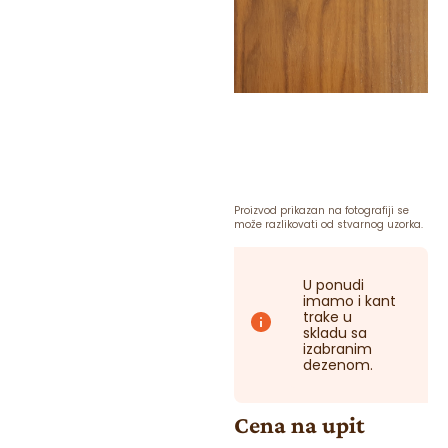
Proizvod prikazan na fotografiji se
može razlikovati od stvarnog uzorka.
U ponudi
imamo i kant
trake u
skladu sa
izabranim
dezenom.
Cena na upit