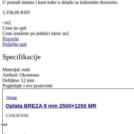
U ponudi imamo i kant trake u skladu sa izabranim dezenom.
5.358,00
RSD
/ m2
Cena na upit
Cene izražene po jedinici mere: m2
Pozovite
Pošaljite upit
Specifikacije
Materijal: orah
Atributi: Obostrano
Debljina: 12 mm
Pogledajte i ove proizvode
Oplate
Oplata BREZA 9 mm 2500×1250 MR
2.538,00
RSD
/ m2