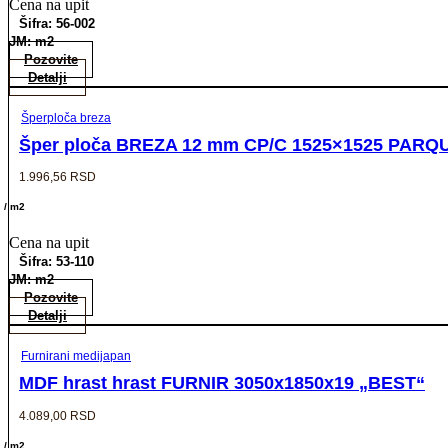
Cena na upit
Šifra: 56-002
JM: m2
Pozovite
Detalji
Šperploča breza
Šper ploča BREZA 12 mm CP/C 1525×1525 PARQUE
1.996,56
RSD
/ m2
Cena na upit
Šifra: 53-110
JM: m2
Pozovite
Detalji
Furnirani medijapan
MDF hrast hrast FURNIR 3050x1850x19 „BEST“
4.089,00
RSD
/ m2