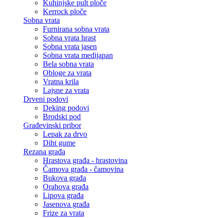
Kuhinjske pult ploče
Kerrock ploče
Sobna vrata
Furnirana sobna vrata
Sobna vrata hrast
Sobna vrata jasen
Sobna vrata medijapan
Bela sobna vrata
Obloge za vrata
Vratna krila
Lajsne za vrata
Drveni podovi
Deking podovi
Brodski pod
Građevinski pribor
Lepak za drvo
Diht gume
Rezana građa
Hrastova građa - hrastovina
Čamova građa - čamovina
Bukova građa
Orahova građa
Lipova građa
Jasenova građa
Frize za vrata