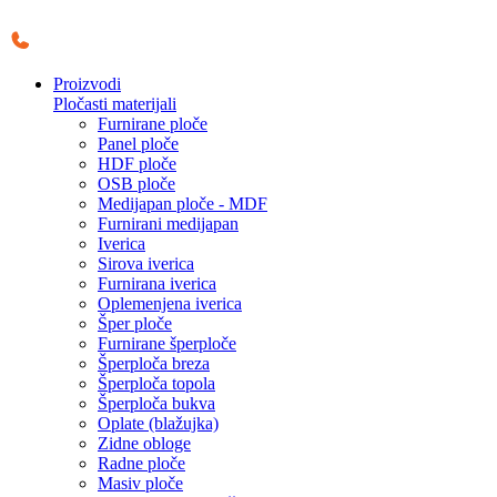
Skočite
na
sadržaj
Proizvodi
Pločasti materijali
Furnirane ploče
Panel ploče
HDF ploče
OSB ploče
Medijapan ploče - MDF
Furnirani medijapan
Iverica
Sirova iverica
Furnirana iverica
Oplemenjena iverica
Šper ploče
Furnirane šperploče
Šperploča breza
Šperploča topola
Šperploča bukva
Oplate (blažujka)
Zidne obloge
Radne ploče
Masiv ploče