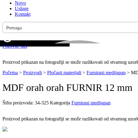
Novo
Usluge
Kontakt
Pozovite nas
Proizvod prikazan na fotografiji se može razlikovati od stvarnog uzor
Početna
>
Proizvodi
>
Pločasti materijali
>
Furnirani medijapan
>
MD
MDF orah orah FURNIR 12 mm
Šifra proizvoda:
34-325
Kategorija
Furnirani medijapan
Proizvod prikazan na fotografiji se može razlikovati od stvarnog uzor