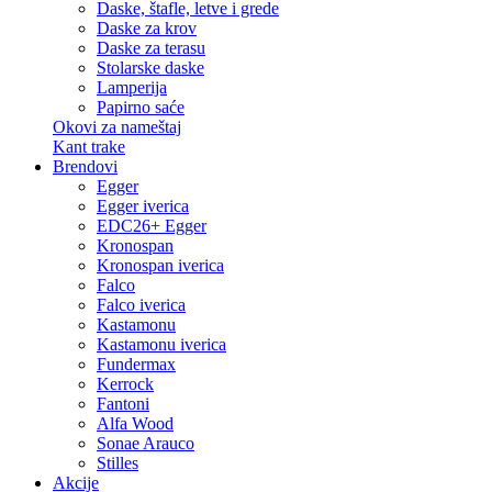
Daske, štafle, letve i grede
Daske za krov
Daske za terasu
Stolarske daske
Lamperija
Papirno saće
Okovi za nameštaj
Kant trake
Brendovi
Egger
Egger iverica
EDC26+ Egger
Kronospan
Kronospan iverica
Falco
Falco iverica
Kastamonu
Kastamonu iverica
Fundermax
Kerrock
Fantoni
Alfa Wood
Sonae Arauco
Stilles
Akcije