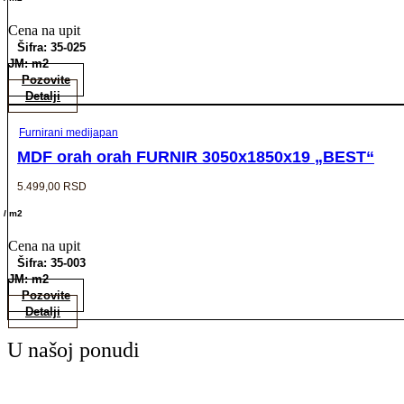
Cena na upit
Šifra: 35-025
JM: m2
Pozovite
Detalji
Furnirani medijapan
MDF orah orah FURNIR 3050x1850x19 „BEST“
5.499,00
RSD
/ m2
Cena na upit
Šifra: 35-003
JM: m2
Pozovite
Detalji
U našoj ponudi