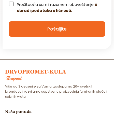
C
Pročitao/la sam i razumem obaveštenje
o
h
obradi podataka o ličnosti.
e
c
k
b
Pošaljite
o
x
*
Više od 3 decenije sa Vama, zastupamo 20+ svetskih
brendova i razvijamo sopstvenu proizvodnju furniranih ploča i
sobnih vrata.
Naša ponuda