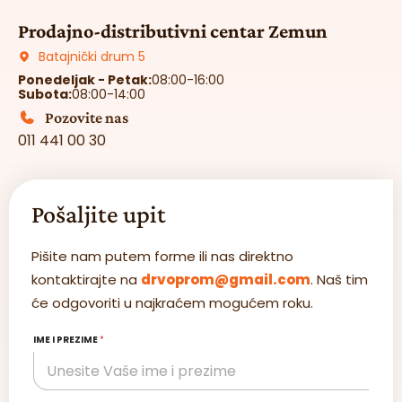
Prodajno-distributivni centar Zemun
Batajnički drum 5
Ponedeljak - Petak:
08:00-16:00
Subota:
08:00-14:00
Pozovite nas
011 441 00 30
Pošaljite upit
Pišite nam putem forme ili nas direktno
kontaktirajte na
drvoprom@gmail.com
. Naš tim
će odgovoriti u najkraćem mogućem roku.
IME I PREZIME
*