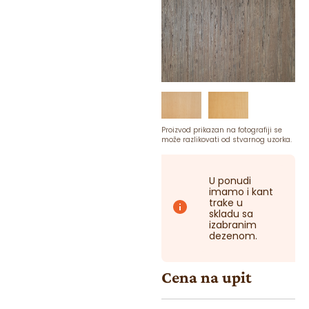
Proizvod prikazan na fotografiji se
može razlikovati od stvarnog uzorka.
U ponudi
imamo i kant
trake u
skladu sa
izabranim
dezenom.
Cena na upit