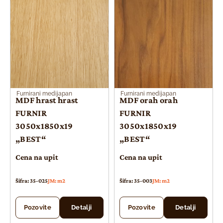
Furnirani medijapan
Furnirani medijapan
MDF hrast hrast
MDF orah orah
FURNIR
FURNIR
3050x1850x19
3050x1850x19
„BEST“
„BEST“
Cena na upit
Cena na upit
Šifra: 35-025
JM: m2
Šifra: 35-003
JM: m2
Pozovite
Detalji
Pozovite
Detalji