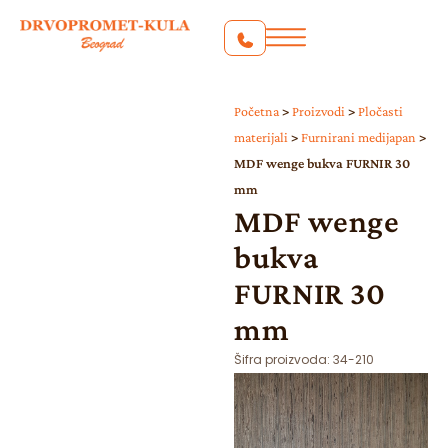
Početna
>
Proizvodi
>
Pločasti
materijali
>
Furnirani medijapan
>
MDF wenge bukva FURNIR 30
mm
MDF wenge
bukva
FURNIR 30
mm
Šifra proizvoda:
34-210