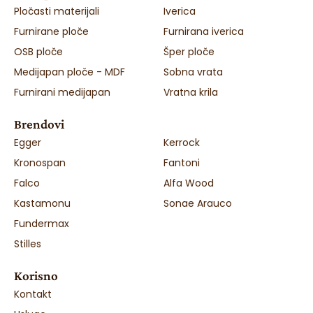
Pločasti materijali
Iverica
Furnirane ploče
Furnirana iverica
OSB ploče
Šper ploče
Medijapan ploče - MDF
Sobna vrata
Furnirani medijapan
Vratna krila
Brendovi
Egger
Kerrock
Kronospan
Fantoni
Falco
Alfa Wood
Kastamonu
Sonae Arauco
Fundermax
Stilles
Korisno
Kontakt