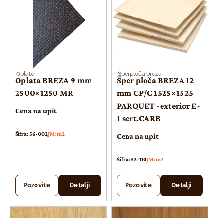
Oplate
Šperploča breza
Oplata BREZA 9 mm
Šper ploča BREZA 12
2500×1250 MR
mm CP/C 1525×1525
PARQUET -exterior E-
Cena na upit
1 sert.CARB
Šifra: 56-002
JM: m2
Cena na upit
Šifra: 53-110
JM: m2
Pozovite
Detalji
Pozovite
Detalji