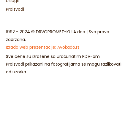
Usluge
Proizvodi
1992 - 2024 © DRVOPROMET-KULA doo | Sva prava
zadržana.
Izrada web prezentacije:
Avokado.rs
Sve cene su izražene sa uračunatim PDV-om.
Proizvodi prikazani na fotografijama se mogu razlikovati
od uzorka.