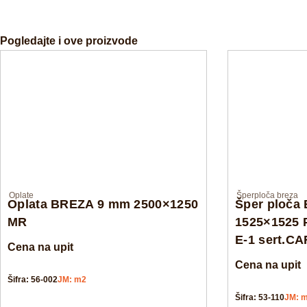
Pogledajte i ove proizvode
Oplate
Šperploča breza
Oplata BREZA 9 mm 2500×1250
Šper ploča
MR
1525×1525 
E-1 sert.C
Cena na upit
Cena na upit
Šifra: 56-002
JM: m2
Šifra: 53-110
JM: 