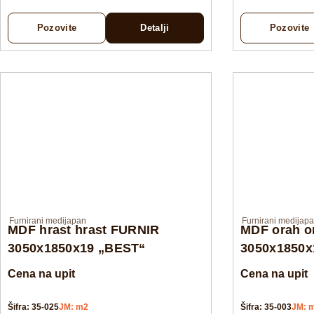
Pozovite
Detalji
Pozovite
Furnirani medijapan
Furnirani medijap
MDF hrast hrast FURNIR
MDF orah o
3050x1850x19 „BEST“
3050x1850x
Cena na upit
Cena na upit
Šifra: 35-025
JM: m2
Šifra: 35-003
JM: 