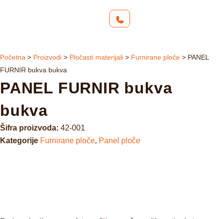
Početna
>
Proizvodi
>
Pločasti materijali
>
Furnirane ploče
>
PANEL
FURNIR bukva bukva
PANEL FURNIR bukva
bukva
Šifra proizvoda:
42-001
Kategorije
Furnirane ploče
,
Panel ploče