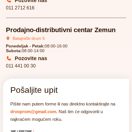
Pozovite nas
011 2712 616
Prodajno-distributivni centar Zemun
Batajnički drum 5
Ponedeljak - Petak:
08:00-16:00
Subota:
08:00-14:00
Pozovite nas
011 441 00 30
Pošaljite upit
Pišite nam putem forme ili nas direktno kontaktirajte na
drvoprom@gmail.com
. Naš tim će odgovoriti u
najkraćem mogućem roku.
IME I PREZIME
*