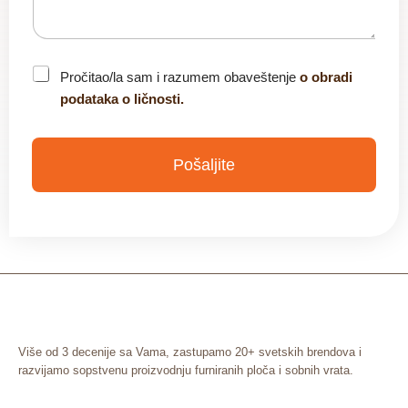
C
Pročitao/la sam i razumem obaveštenje
o obradi
h
podataka o ličnosti.
e
c
k
b
Pošaljite
o
x
*
Više od 3 decenije sa Vama, zastupamo 20+ svetskih brendova i
razvijamo sopstvenu proizvodnju furniranih ploča i sobnih vrata.