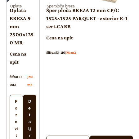
Oplate
Šperploča breza
Oplata
Šper ploča BREZA 12 mm CP/C
BREZA 9
1525×1525 PARQUET -exterior E-1
mm
sert.CARB
2500×125
Cena na upit
0 MR
Šifra: 53-110
JM: m2
Cena na
upit
Šifra: 56-
JM:
002
m2
P
D
o
e
z
t
o
a
vi
lj
t
i