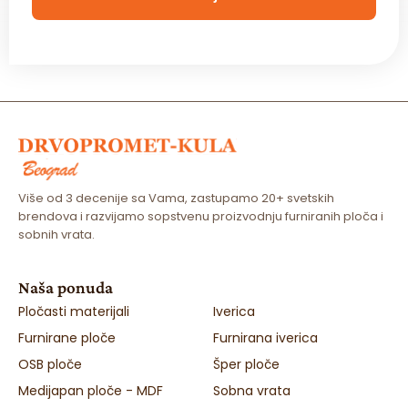
x
*
Više od 3 decenije sa Vama, zastupamo 20+ svetskih
brendova i razvijamo sopstvenu proizvodnju furniranih ploča i
sobnih vrata.
Naša ponuda
Pločasti materijali
Iverica
Furnirane ploče
Furnirana iverica
OSB ploče
Šper ploče
Medijapan ploče - MDF
Sobna vrata