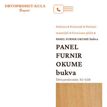
Početna
>
Proizvodi
>
Pločasti
materijali
>
Furnirane ploče
>
PANEL FURNIR OKUME bukva
PANEL
FURNIR
OKUME
bukva
Šifra proizvoda:
42-008