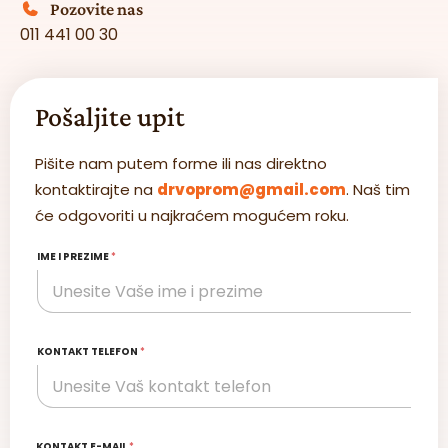
Pozovite nas
011 441 00 30
Pošaljite upit
Pišite nam putem forme ili nas direktno
kontaktirajte na
drvoprom@gmail.com
. Naš tim
će odgovoriti u najkraćem mogućem roku.
IME I PREZIME
*
KONTAKT TELEFON
*
KONTAKT E-MAIL
*