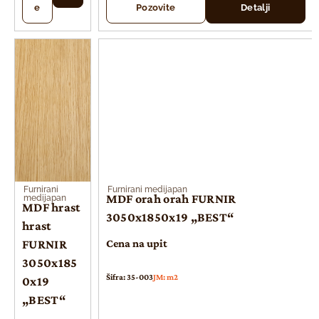
e
Pozovite
Detalji
Furnirani
Furnirani medijapan
MDF orah orah FURNIR
medijapan
MDF hrast
3050x1850x19 „BEST“
hrast
FURNIR
Cena na upit
3050x185
Šifra: 35-003
JM: m2
0x19
„BEST“