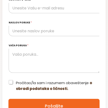
NASLOV PORUKE
*
VAŠA PORUKA
*
C
Pročitao/la sam i razumem obaveštenje
o
h
obradi podataka o ličnosti.
e
c
k
b
Pošaljite
o