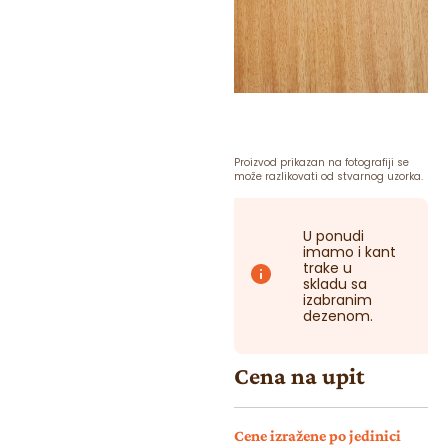
Proizvod prikazan na fotografiji se
može razlikovati od stvarnog uzorka.
U ponudi
imamo i kant
trake u
skladu sa
izabranim
dezenom.
Cena na upit
Cene izražene po jedinici