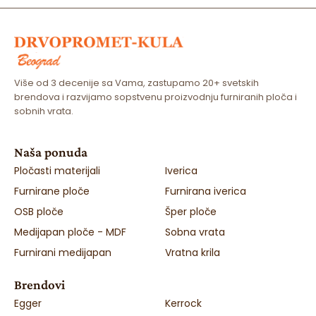
Više od 3 decenije sa Vama, zastupamo 20+ svetskih
brendova i razvijamo sopstvenu proizvodnju furniranih ploča i
sobnih vrata.
Naša ponuda
Pločasti materijali
Iverica
Furnirane ploče
Furnirana iverica
OSB ploče
Šper ploče
Medijapan ploče - MDF
Sobna vrata
Furnirani medijapan
Vratna krila
Brendovi
Egger
Kerrock