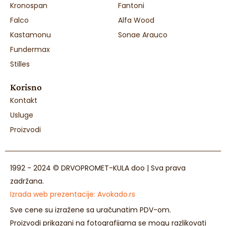
Kronospan
Fantoni
Falco
Alfa Wood
Kastamonu
Sonae Arauco
Fundermax
Stilles
Korisno
Kontakt
Usluge
Proizvodi
1992 - 2024 © DRVOPROMET-KULA doo | Sva prava
zadržana.
Izrada web prezentacije:
Avokado.rs
Sve cene su izražene sa uračunatim PDV-om.
Proizvodi prikazani na fotografijama se mogu razlikovati