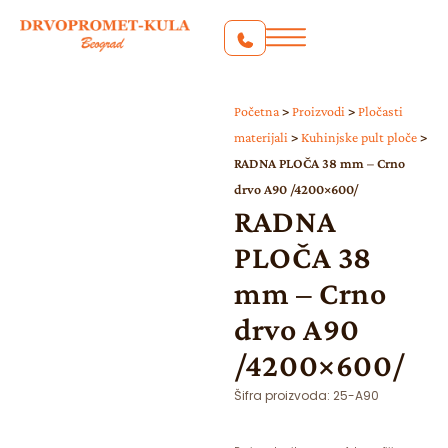
Početna
>
Proizvodi
>
Pločasti
materijali
>
Kuhinjske pult ploče
>
RADNA PLOČA 38 mm – Crno
drvo A90 /4200×600/
RADNA
PLOČA 38
mm – Crno
drvo A90
/4200×600/
Šifra proizvoda:
25-A90