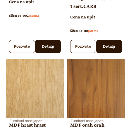
Cena na upit
1 sert.CARB
Šifra: 56-002
JM: m2
Cena na upit
Šifra: 53-110
JM: m2
Pozovite
Detalji
Pozovite
Detalji
Furnirani medijapan
Furnirani medijapan
MDF hrast hrast
MDF orah orah