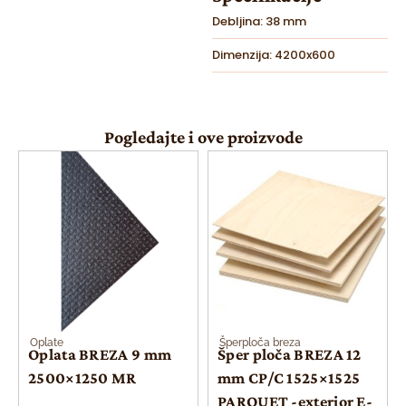
Debljina: 38 mm
Dimenzija: 4200x600
Pogledajte i ove proizvode
Oplate
Šperploča breza
Oplata BREZA 9 mm
Šper ploča BREZA 12
2500×1250 MR
mm CP/C 1525×1525
PARQUET -exterior E-