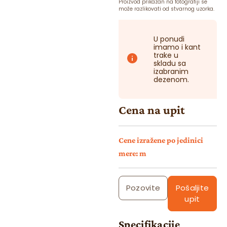
Proizvod prikazan na fotografiji se
može razlikovati od stvarnog uzorka.
U ponudi
imamo i kant
trake u
skladu sa
izabranim
dezenom.
Cena na upit
Cene izražene po jedinici
mere: m
Pozovite
Pošaljite
upit
Specifikacije