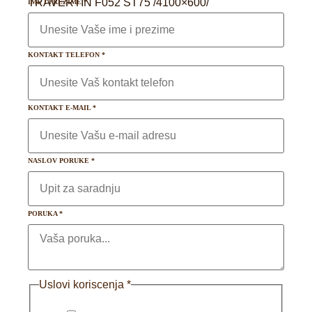
TRAVERTIN F052 ST75 /4100×600/
IME I PREZIME
*
KONTAKT TELEFON
*
KONTAKT E-MAIL
*
NASLOV PORUKE
*
PORUKA
*
Uslovi koriscenja
*