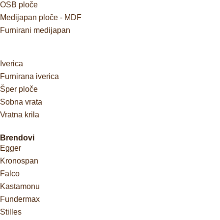
OSB ploče
Medijapan ploče - MDF
Furnirani medijapan
Iverica
Furnirana iverica
Šper ploče
Sobna vrata
Vratna krila
Brendovi
Egger
Kronospan
Falco
Kastamonu
Fundermax
Stilles