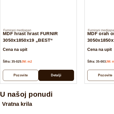
Furnirani medijapan
Furnirani medijap
MDF hrast hrast FURNIR
MDF orah o
3050x1850x19 „BEST“
3050x1850x
Cena na upit
Cena na upit
Šifra: 35-025
JM: m2
Šifra: 35-003
JM: 
Pozovite
Detalji
Pozovite
U našoj ponudi
Vratna krila