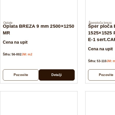
Oplate
Šperploča breza
Oplata BREZA 9 mm 2500×1250
Šper ploča
MR
1525×1525 
E-1 sert.C
Cena na upit
Cena na upit
Šifra: 56-002
JM: m2
Šifra: 53-110
JM: 
Pozovite
Detalji
Pozovite