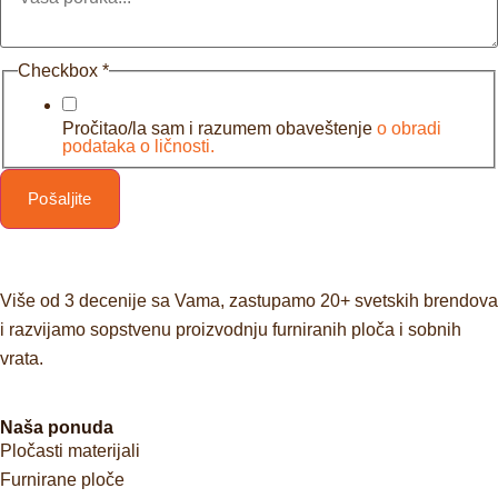
Checkbox
*
Pročitao/la sam i razumem obaveštenje
o obradi
podataka o ličnosti.
Pošaljite
Više od 3 decenije sa Vama, zastupamo 20+ svetskih brendova
i razvijamo sopstvenu proizvodnju furniranih ploča i sobnih
vrata.
Naša ponuda
Pločasti materijali
Furnirane ploče