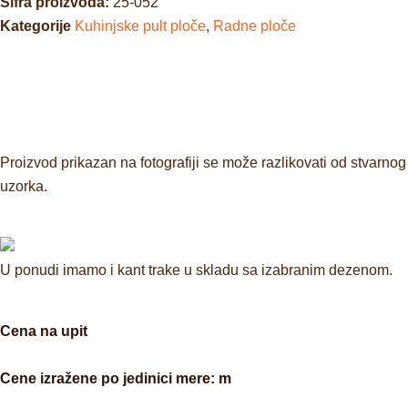
Šifra proizvoda:
25-052
Kategorije
Kuhinjske pult ploče
,
Radne ploče
Proizvod prikazan na fotografiji se može razlikovati od stvarnog
uzorka.
U ponudi imamo i kant trake u skladu sa izabranim dezenom.
Cena na upit
Cene izražene po jedinici mere: m