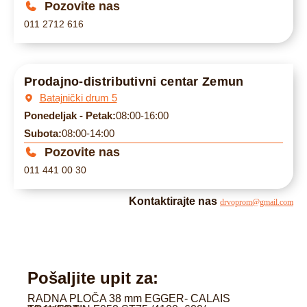
Pozovite nas
011 2712 616
Prodajno-distributivni centar Zemun
Batajnički drum 5
Ponedeljak - Petak:
08:00-16:00
Subota:
08:00-14:00
Pozovite nas
011 441 00 30
Kontaktirajte nas
drvoprom@gmail.com
Pošaljite upit za:
RADNA PLOČA 38 mm EGGER- CALAIS