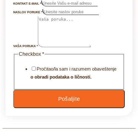
KONTAKT E-MAIL
*
NASLOV PORUKE
*
VAŠA PORUKA
*
Checkbox
*
Pročitao/la sam i razumem obaveštenje
o obradi podataka o ličnosti.
Pošaljite