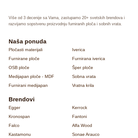
Više od 3 decenije sa Vama, zastupamo 20+ svetskih brendova i
razvijamo sopstvenu proizvodnju furniranih ploča i sobnih vrata.
Naša ponuda
Pločasti materijali
Iverica
Furnirane ploče
Furnirana iverica
OSB ploče
Šper ploče
Medijapan ploče - MDF
Sobna vrata
Furnirani medijapan
Vratna krila
Brendovi
Egger
Kerrock
Kronospan
Fantoni
Falco
Alfa Wood
Kastamonu
Sonae Arauco