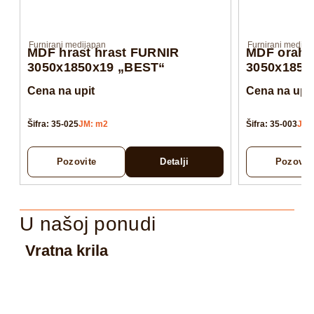
Furnirani medijapan
Furnirani medija
MDF hrast hrast FURNIR
MDF orah 
3050x1850x19 „BEST“
3050x1850
Cena na upit
Cena na upit
Šifra: 35-025
JM: m2
Šifra: 35-003
JM:
Pozovite
Detalji
Pozovit
U našoj ponudi
Vratna krila