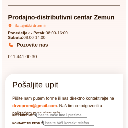
Prodajno-distributivni centar Zemun
Batajnički drum 5
Ponedeljak - Petak:
08:00-16:00
Subota:
08:00-14:00
Pozovite nas
011 441 00 30
Pošaljite upit
Pišite nam putem forme ili nas direktno kontaktirajte na
drvoprom@gmail.com
. Naš tim će odgovoriti u
najkraćem mogućem roku.
IME I PREZIME
*
KONTAKT TELEFON
*