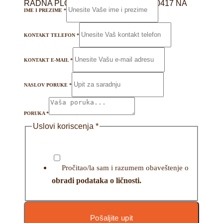
RADNA PLOČA 38 mm FM APOLLO 0417 NA
IME I PREZIME
*
KONTAKT TELEFON
*
KONTAKT E-MAIL
*
NASLOV PORUKE
*
PORUKA
*
Uslovi koriscenja
*
Pročitao/la sam i razumem obaveštenje o
obradi podataka o ličnosti.
Pošaljite upit