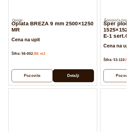
Oplate
Šperploča breza
Oplata BREZA 9 mm 2500×1250
Šper ploč
MR
1525×1525
E-1 sert.
Cena na upit
Cena na upit
Šifra: 56-002
JM: m2
Šifra: 53-110
JM:
Pozovite
Detalji
Pozovit