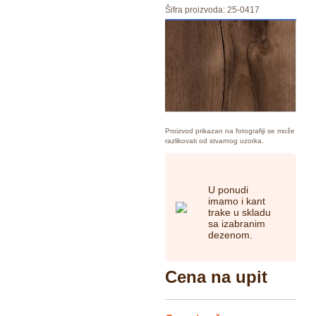
Šifra proizvoda:
25-0417
Proizvod prikazan na fotografiji se može
razlikovati od stvarnog uzorka.
U ponudi
imamo i kant
trake u skladu
sa izabranim
dezenom.
Cena na upit