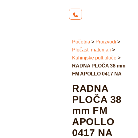
Početna
>
Proizvodi
>
Pločasti materijali
>
Kuhinjske pult ploče
>
RADNA PLOČA 38 mm
FM APOLLO 0417 NA
RADNA
PLOČA 38
mm FM
APOLLO
0417 NA