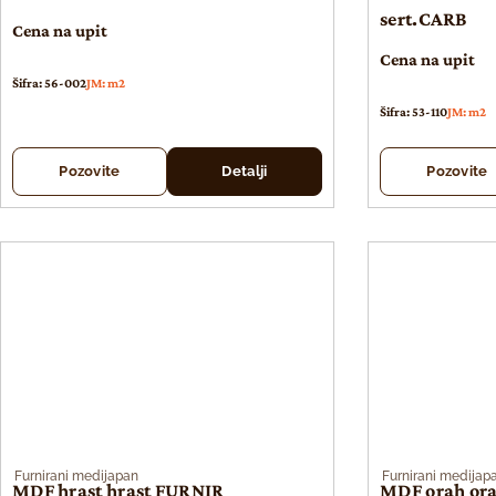
sert.CARB
Cena na upit
Cena na upit
Šifra: 56-002
JM: m2
Šifra: 53-110
JM: m2
Pozovite
Detalji
Pozovite
Furnirani medijapan
Furnirani medijap
MDF hrast hrast FURNIR
MDF orah or