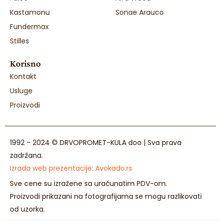
Kastamonu
Sonae Arauco
Fundermax
Stilles
Korisno
Kontakt
Usluge
Proizvodi
1992 - 2024 © DRVOPROMET-KULA doo | Sva prava
zadržana.
Izrada web prezentacije:
Avokado.rs
Sve cene su izražene sa uračunatim PDV-om.
Proizvodi prikazani na fotografijama se mogu razlikovati
od uzorka.