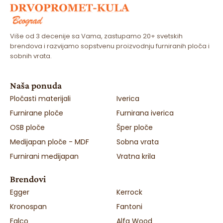
Više od 3 decenije sa Vama, zastupamo 20+ svetskih
brendova i razvijamo sopstvenu proizvodnju furniranih ploča i
sobnih vrata.
Naša ponuda
Pločasti materijali
Iverica
Furnirane ploče
Furnirana iverica
OSB ploče
Šper ploče
Medijapan ploče - MDF
Sobna vrata
Furnirani medijapan
Vratna krila
Brendovi
Egger
Kerrock
Kronospan
Fantoni
Falco
Alfa Wood