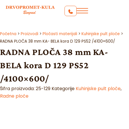
Početna
>
Proizvodi
>
Pločasti materijali
>
Kuhinjske pult ploče
>
RADNA PLOČA 38 mm KA- BELA kora D 129 PS52 /4100×600/
RADNA PLOČA 38 mm KA-
BELA kora D 129 PS52
/4100×600/
Šifra proizvoda:
25-129
Kategorije
Kuhinjske pult ploče
,
Radne ploče