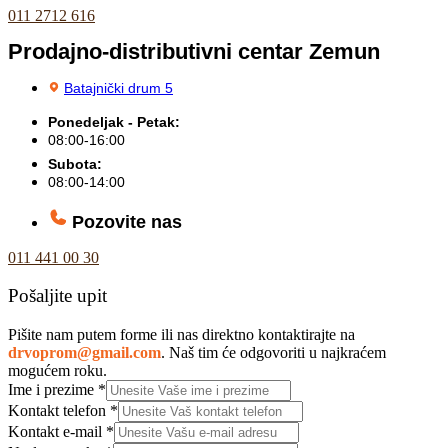
011 2712 616
Prodajno-distributivni centar Zemun
Batajnički drum 5
Ponedeljak - Petak:
08:00-16:00
Subota:
08:00-14:00
Pozovite nas
011 441 00 30
Pošaljite upit
Pišite nam putem forme ili nas direktno kontaktirajte na
drvoprom@gmail.com
. Naš tim će odgovoriti u najkraćem
mogućem roku.
Ime i prezime
*
Kontakt telefon
*
Kontakt e-mail
*