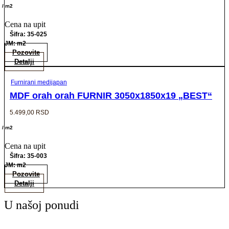
/ m2
Cena na upit
Šifra: 35-025
JM: m2
Pozovite
Detalji
Furnirani medijapan
MDF orah orah FURNIR 3050x1850x19 „BEST“
5.499,00
RSD
/ m2
Cena na upit
Šifra: 35-003
JM: m2
Pozovite
Detalji
U našoj ponudi