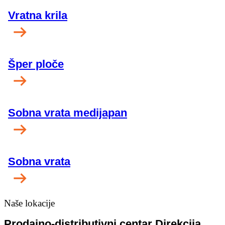
Vratna krila
Šper ploče
Sobna vrata medijapan
Sobna vrata
Naše lokacije
Prodajno-distributivni centar Direkcija