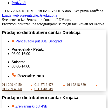
Proizvodi
1992 - 2024 © DRVOPROMET-KULA doo | Sva prava zadržana.
Izrada web prezentacije:
Avokado.rs
Sve cene su izražene sa uračunatim PDV-om.
Proizvodi prikazani na fotografijama se mogu razlikovati od uzorka.
Prodajno-distributivni centar Direkcija
Pančevački put 80a, Beograd
Ponedeljak - Petak:
08:00-16:00
Subota:
08:00-14:00
Pozovite nas
011 299 49 50
011 2712 478
011 3318 329
011 299 49 60
011 3318 319
Prodajno-distributivni centar Krnjača
Zrenjaninski put 43b