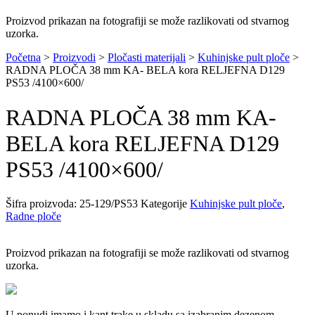
Proizvod prikazan na fotografiji se može razlikovati od stvarnog
uzorka.
Početna
>
Proizvodi
>
Pločasti materijali
>
Kuhinjske pult ploče
>
RADNA PLOČA 38 mm KA- BELA kora RELJEFNA D129
PS53 /4100×600/
RADNA PLOČA 38 mm KA-
BELA kora RELJEFNA D129
PS53 /4100×600/
Šifra proizvoda:
25-129/PS53
Kategorije
Kuhinjske pult ploče
,
Radne ploče
Proizvod prikazan na fotografiji se može razlikovati od stvarnog
uzorka.
U ponudi imamo i kant trake u skladu sa izabranim dezenom.