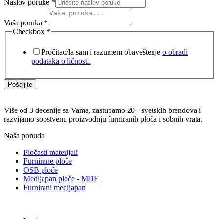
Naslov poruke
*
Vaša poruka
*
Checkbox
*
Pročitao/la sam i razumem obaveštenje
o obradi
podataka o ličnosti.
Pošaljite
Više od 3 decenije sa Vama, zastupamo 20+ svetskih brendova i
razvijamo sopstvenu proizvodnju furniranih ploča i sobnih vrata.
Naša ponuda
Pločasti materijali
Furnirane ploče
OSB ploče
Medijapan ploče - MDF
Furnirani medijapan