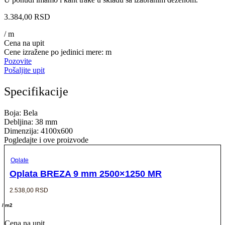
3.384,00
RSD
/ m
Cena na upit
Cene izražene po jedinici mere: m
Pozovite
Pošaljite upit
Specifikacije
Boja: Bela
Debljina: 38 mm
Dimenzija: 4100x600
Pogledajte i ove proizvode
Oplate
Oplata BREZA 9 mm 2500×1250 MR
2.538,00
RSD
/ m2
Cena na upit