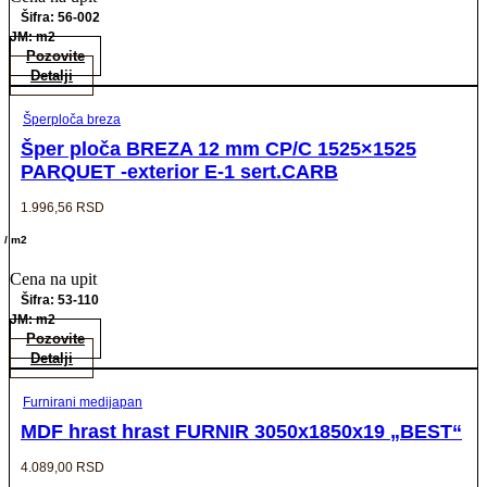
Šifra: 56-002
JM: m2
Pozovite
Detalji
Šperploča breza
Šper ploča BREZA 12 mm CP/C 1525×1525
PARQUET -exterior E-1 sert.CARB
1.996,56
RSD
/ m2
Cena na upit
Šifra: 53-110
JM: m2
Pozovite
Detalji
Furnirani medijapan
MDF hrast hrast FURNIR 3050x1850x19 „BEST“
4.089,00
RSD