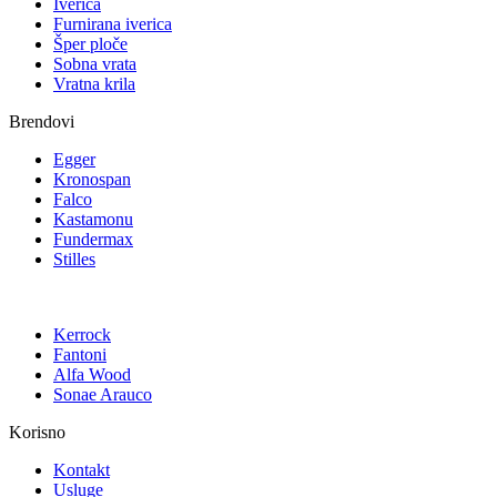
Iverica
Furnirana iverica
Šper ploče
Sobna vrata
Vratna krila
Brendovi
Egger
Kronospan
Falco
Kastamonu
Fundermax
Stilles
Kerrock
Fantoni
Alfa Wood
Sonae Arauco
Korisno
Kontakt
Usluge