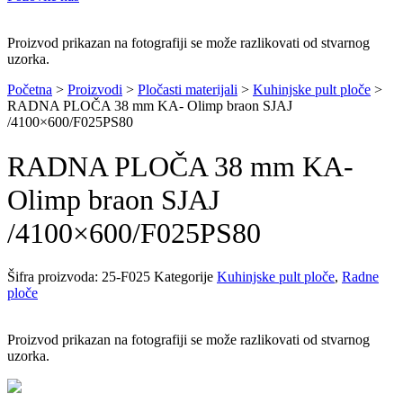
Proizvod prikazan na fotografiji se može razlikovati od stvarnog
uzorka.
Početna
>
Proizvodi
>
Pločasti materijali
>
Kuhinjske pult ploče
>
RADNA PLOČA 38 mm KA- Olimp braon SJAJ
/4100×600/F025PS80
RADNA PLOČA 38 mm KA-
Olimp braon SJAJ
/4100×600/F025PS80
Šifra proizvoda:
25-F025
Kategorije
Kuhinjske pult ploče
,
Radne
ploče
Proizvod prikazan na fotografiji se može razlikovati od stvarnog
uzorka.