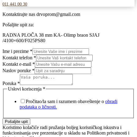
011 441 00 30
Kontaktirajte nas
drvoprom@gmail.com
Pošaljite upit za:
RADNA PLOČA 38 mm KA- Olimp braon SJAJ
/4100×600/F025PS80
Ime i prezime
*
Kontakt telefon
*
Kontakt e-mail
*
Naslov poruke
*
Poruka
*
Uslovi koriscenja
*
Pročitao/la sam i razumem obaveštenje o
obradi
podataka o ličnosti.
Pošaljite upit
Koristimo kolačiće radi pružanja boljeg korisničkog iskustva i
funkcionisanja ove prezentacije u skladu sa Politikom privatnosti i