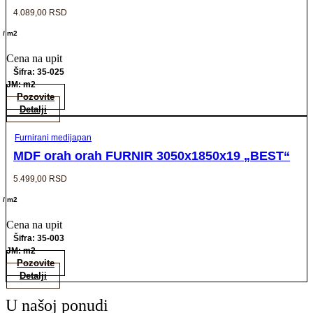
4.089,00
RSD
/ m2
Cena na upit
Šifra: 35-025
JM: m2
Pozovite
Detalji
Furnirani medijapan
MDF orah orah FURNIR 3050x1850x19 „BEST“
5.499,00
RSD
/ m2
Cena na upit
Šifra: 35-003
JM: m2
Pozovite
Detalji
U našoj ponudi