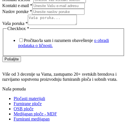
Kontakt e-mail
*
Naslov poruke
*
Vaša poruka
*
Checkbox
*
Pročitao/la sam i razumem obaveštenje
o obradi
podataka o ličnosti.
Pošaljite
Više od 3 decenije sa Vama, zastupamo 20+ svetskih brendova i
razvijamo sopstvenu proizvodnju furniranih ploča i sobnih vrata.
Naša ponuda
Pločasti materijali
Furnirane ploče
OSB ploče
Medijapan ploče - MDF
Furnirani medijapan