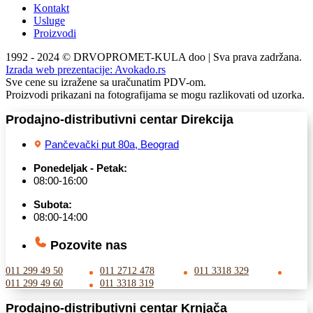
Kontakt
Usluge
Proizvodi
1992 - 2024 © DRVOPROMET-KULA doo | Sva prava zadržana.
Izrada web prezentacije:
Avokado.rs
Sve cene su izražene sa uračunatim PDV-om.
Proizvodi prikazani na fotografijama se mogu razlikovati od uzorka.
Prodajno-distributivni centar Direkcija
Pančevački put 80a, Beograd
Ponedeljak - Petak:
08:00-16:00
Subota:
08:00-14:00
Pozovite nas
011 299 49 50
011 2712 478
011 3318 329
011 299 49 60
011 3318 319
Prodajno-distributivni centar Krnjača