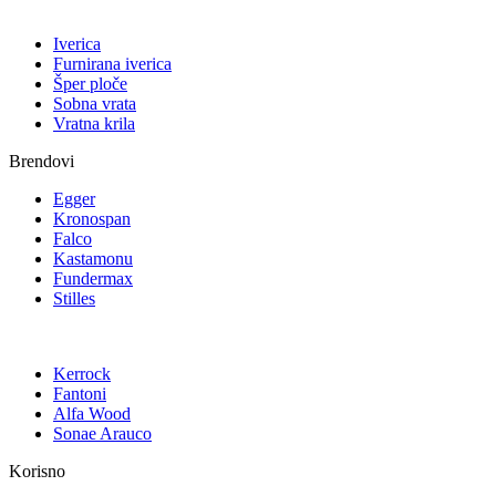
Iverica
Furnirana iverica
Šper ploče
Sobna vrata
Vratna krila
Brendovi
Egger
Kronospan
Falco
Kastamonu
Fundermax
Stilles
Kerrock
Fantoni
Alfa Wood
Sonae Arauco
Korisno