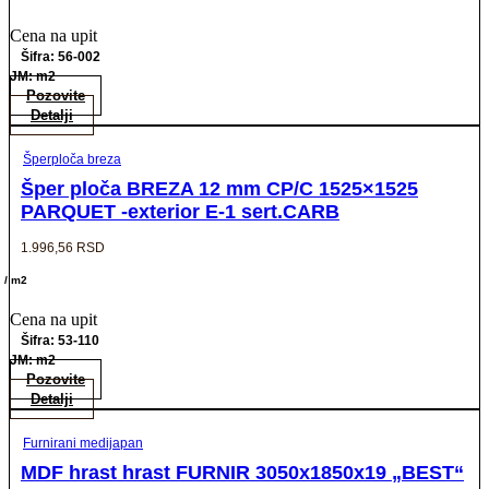
Cena na upit
Šifra: 56-002
JM: m2
Pozovite
Detalji
Šperploča breza
Šper ploča BREZA 12 mm CP/C 1525×1525
PARQUET -exterior E-1 sert.CARB
1.996,56
RSD
/ m2
Cena na upit
Šifra: 53-110
JM: m2
Pozovite
Detalji
Furnirani medijapan
MDF hrast hrast FURNIR 3050x1850x19 „BEST“