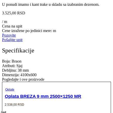
U ponudi imamo i kant trake u skladu sa izabranim dezenom.
3.525,00
RSD
/ m
Cena na upit
Cene izražene po jedinici mere: m
Pozovite
Pošaljite upit
Specifikacije
Boja: Braon
Atributi: Sjaj
Debljina: 38 mm
Dimenzija: 4100x600
Pogledajte i ove proizvode
Oplate
Oplata BREZA 9 mm 2500×1250 MR
2.538,00
RSD
/ m2