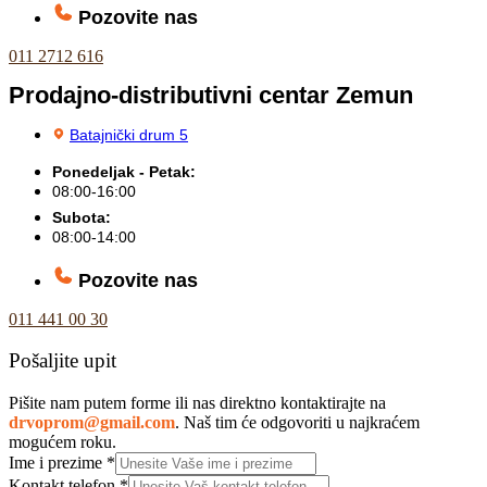
Pozovite nas
011 2712 616
Prodajno-distributivni centar Zemun
Batajnički drum 5
Ponedeljak - Petak:
08:00-16:00
Subota:
08:00-14:00
Pozovite nas
011 441 00 30
Pošaljite upit
Pišite nam putem forme ili nas direktno kontaktirajte na
drvoprom@gmail.com
. Naš tim će odgovoriti u najkraćem
mogućem roku.
Ime i prezime
*
Kontakt telefon
*