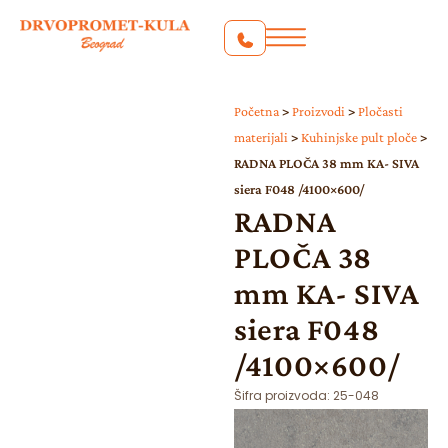
Početna
>
Proizvodi
>
Pločasti
materijali
>
Kuhinjske pult ploče
>
RADNA PLOČA 38 mm KA- SIVA
siera F048 /4100×600/
RADNA
PLOČA 38
mm KA- SIVA
siera F048
/4100×600/
Šifra proizvoda:
25-048