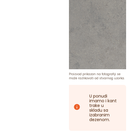
Proizvod prikazan na fotografiji se
može razlikovati od stvarnog uzorka.
U ponudi
imamo i kant
trake u
skladu sa
izabranim
dezenom.