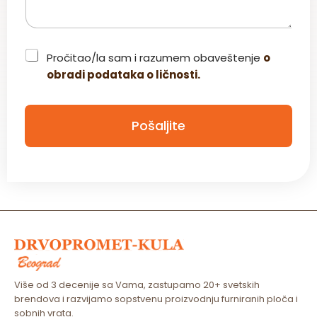
C
Pročitao/la sam i razumem obaveštenje
o
h
obradi podataka o ličnosti.
e
c
k
b
Pošaljite
o
x
*
Više od 3 decenije sa Vama, zastupamo 20+ svetskih
brendova i razvijamo sopstvenu proizvodnju furniranih ploča i
sobnih vrata.