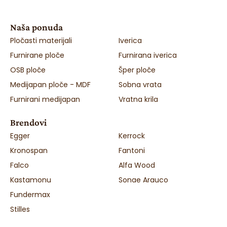
Naša ponuda
Pločasti materijali
Iverica
Furnirane ploče
Furnirana iverica
OSB ploče
Šper ploče
Medijapan ploče - MDF
Sobna vrata
Furnirani medijapan
Vratna krila
Brendovi
Egger
Kerrock
Kronospan
Fantoni
Falco
Alfa Wood
Kastamonu
Sonae Arauco
Fundermax
Stilles