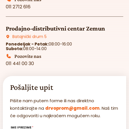
011 2712 616
Prodajno-distributivni centar Zemun
Batajnički drum 5
Ponedeljak - Petak:
08:00-16:00
Subota:
08:00-14:00
Pozovite nas
011 441 00 30
Pošaljite upit
Pišite nam putem forme ili nas direktno
kontaktirajte na
drvoprom@gmail.com
. Naš tim
će odgovoriti u najkraćem mogućem roku.
IME I PREZIME
*