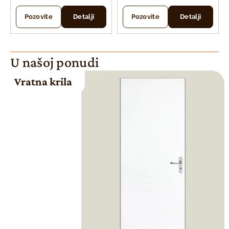
Pozovite
Detalji
Pozovite
Detalji
U našoj ponudi
Vratna krila