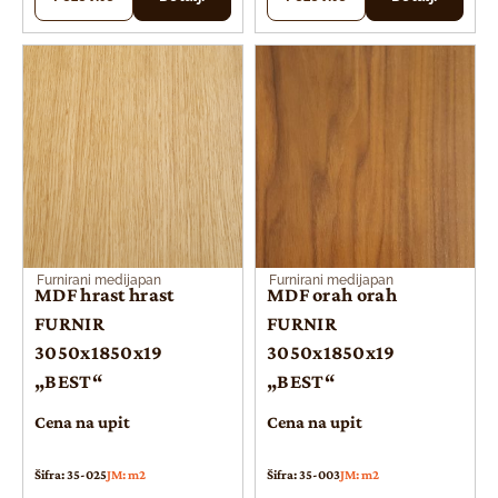
Furnirani medijapan
Furnirani medijapan
MDF hrast hrast
MDF orah orah
FURNIR
FURNIR
3050x1850x19
3050x1850x19
„BEST“
„BEST“
Cena na upit
Cena na upit
Šifra: 35-025
JM: m2
Šifra: 35-003
JM: m2