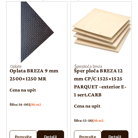
Oplate
Šperploča breza
Oplata BREZA 9 mm
Šper ploča BREZA 12
2500×1250 MR
mm CP/C 1525×1525
PARQUET -exterior E-
Cena na upit
1 sert.CARB
Šifra: 56-002
JM: m2
Cena na upit
Šifra: 53-110
JM: m2
Pozovite
Detalji
Pozovite
Detalji