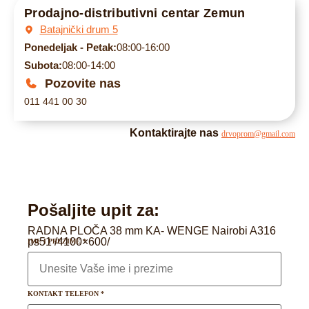
Prodajno-distributivni centar Zemun
Batajnički drum 5
Ponedeljak - Petak:
08:00-16:00
Subota:
08:00-14:00
Pozovite nas
011 441 00 30
Kontaktirajte nas
drvoprom@gmail.com
Pošaljite upit za:
RADNA PLOČA 38 mm KA- WENGE Nairobi A316
ps51 /4100×600/
IME I PREZIME
*
KONTAKT TELEFON
*