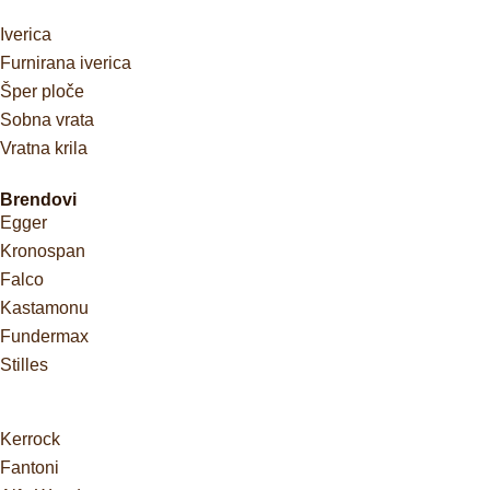
Iverica
Furnirana iverica
Šper ploče
Sobna vrata
Vratna krila
Brendovi
Egger
Kronospan
Falco
Kastamonu
Fundermax
Stilles
Kerrock
Fantoni