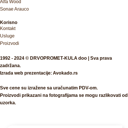
Alfa Wood
Sonae Arauco
Korisno
Kontakt
Usluge
Proizvodi
1992 - 2024 © DRVOPROMET-KULA doo | Sva prava
zadržana.
Izrada web prezentacije:
Avokado.rs
Sve cene su izražene sa uračunatim PDV-om.
Proizvodi prikazani na fotografijama se mogu razlikovati od
uzorka.