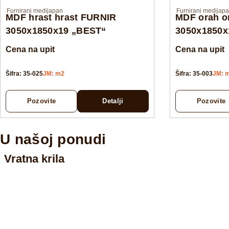
Furnirani medijapan
Furnirani medijap
MDF hrast hrast FURNIR
MDF orah o
3050x1850x19 „BEST“
3050x1850x
Cena na upit
Cena na upit
Šifra: 35-025
JM: m2
Šifra: 35-003
JM: 
Pozovite
Detalji
Pozovite
U našoj ponudi
Vratna krila