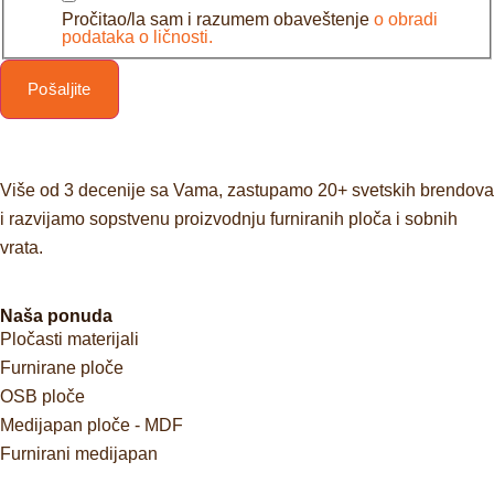
Pročitao/la sam i razumem obaveštenje
o obradi
podataka o ličnosti.
Pošaljite
Više od 3 decenije sa Vama, zastupamo 20+ svetskih brendova
i razvijamo sopstvenu proizvodnju furniranih ploča i sobnih
vrata.
Naša ponuda
Pločasti materijali
Furnirane ploče
OSB ploče
Medijapan ploče - MDF
Furnirani medijapan