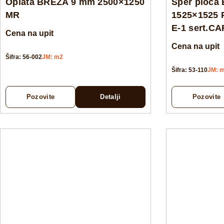
Oplata BREZA 9 mm 2500×1250
Šper ploča
MR
1525×1525 
E-1 sert.C
Cena na upit
Cena na upit
Šifra: 56-002
JM: m2
Šifra: 53-110
JM: 
Pozovite
Detalji
Pozovite