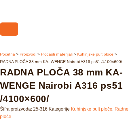
Početna
>
Proizvodi
>
Pločasti materijali
>
Kuhinjske pult ploče
>
RADNA PLOČA 38 mm KA- WENGE Nairobi A316 ps51 /4100×600/
RADNA PLOČA 38 mm KA-
WENGE Nairobi A316 ps51
/4100×600/
Šifra proizvoda:
25-316
Kategorije
Kuhinjske pult ploče
,
Radne
ploče