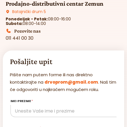
Prodajno-distributivni centar Zemun
Batajnički drum 5
Ponedeljak - Petak:
08:00-16:00
Subota:
08:00-14:00
Pozovite nas
011 441 00 30
Pošaljite upit
Pišite nam putem forme ili nas direktno
kontaktirajte na
drvoprom@gmail.com
. Naš tim
će odgovoriti u najkraćem mogućem roku.
IME I PREZIME
*