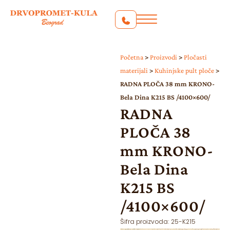
Početna
>
Proizvodi
>
Pločasti
materijali
>
Kuhinjske pult ploče
>
RADNA PLOČA 38 mm KRONO-
Bela Dina K215 BS /4100×600/
RADNA
PLOČA 38
mm KRONO-
Bela Dina
K215 BS
/4100×600/
Šifra proizvoda:
25-K215