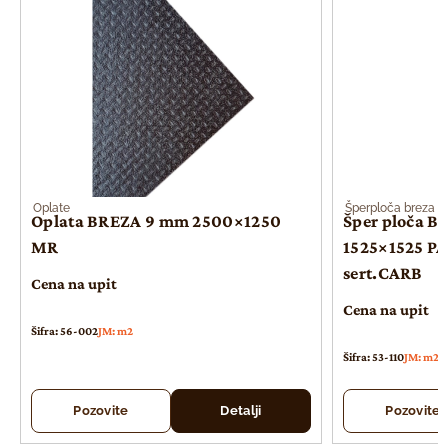
Oplate
Šperploča breza
Oplata BREZA 9 mm 2500×1250
Šper ploča B
MR
1525×1525 PA
sert.CARB
Cena na upit
Cena na upit
Šifra: 56-002
JM: m2
Šifra: 53-110
JM: m2
Pozovite
Detalji
Pozovite