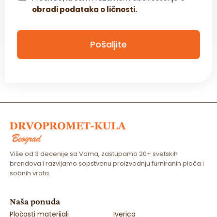
h
obradi podataka o ličnosti.
e
c
k
b
Pošaljite
o
x
*
Više od 3 decenije sa Vama, zastupamo 20+ svetskih
brendova i razvijamo sopstvenu proizvodnju furniranih ploča i
sobnih vrata.
Naša ponuda
Pločasti materijali
Iverica