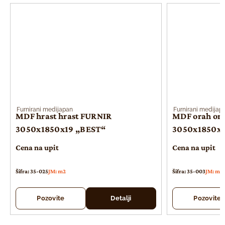
Furnirani medijapan
Furnirani medijap
MDF hrast hrast FURNIR
MDF orah or
3050x1850x19 „BEST“
3050x1850x1
Cena na upit
Cena na upit
Šifra: 35-025
JM: m2
Šifra: 35-003
JM: m2
Pozovite
Detalji
Pozovite