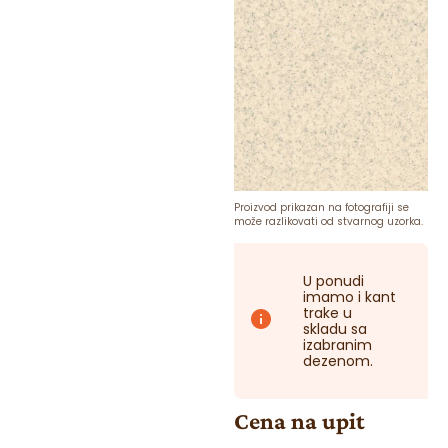
Proizvod prikazan na fotografiji se
može razlikovati od stvarnog uzorka.
U ponudi
imamo i kant
trake u
skladu sa
izabranim
dezenom.
Cena na upit