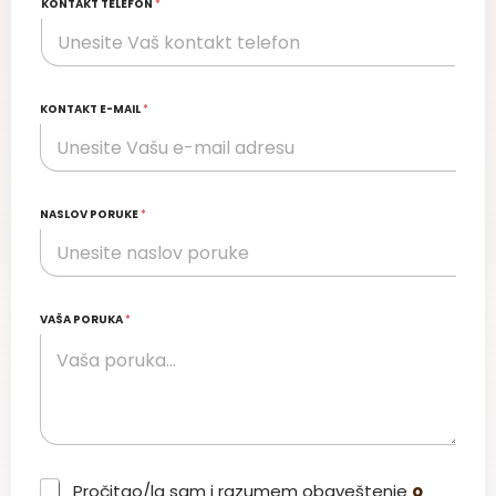
KONTAKT TELEFON
*
KONTAKT E-MAIL
*
NASLOV PORUKE
*
VAŠA PORUKA
*
C
Pročitao/la sam i razumem obaveštenje
o