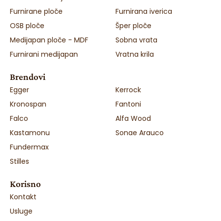
Furnirane ploče
Furnirana iverica
OSB ploče
Šper ploče
Medijapan ploče - MDF
Sobna vrata
Furnirani medijapan
Vratna krila
Brendovi
Egger
Kerrock
Kronospan
Fantoni
Falco
Alfa Wood
Kastamonu
Sonae Arauco
Fundermax
Stilles
Korisno
Kontakt
Usluge