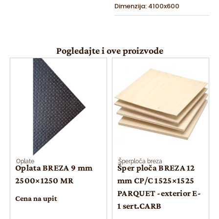
Dimenzija: 4100x600
Pogledajte i ove proizvode
Oplate
Šperploča breza
Oplata BREZA 9 mm
Šper ploča BREZA 12
2500×1250 MR
mm CP/C 1525×1525
PARQUET -exterior E-
Cena na upit
1 sert.CARB