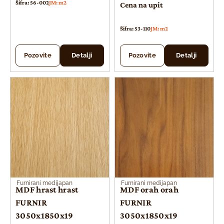
Šifra: 56-002
JM: m2
Cena na upit
Šifra: 53-110
JM: m2
Pozovite
Detalji
Pozovite
Detalji
Furnirani medijapan
Furnirani medijapan
MDF hrast hrast
MDF orah orah
FURNIR
FURNIR
3050x1850x19
3050x1850x19