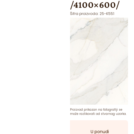
/4100×600/
Šifra proizvoda:
25-K551
Proizvod prikazan na fotografiji se
može razlikovati od stvarnog uzorka.
U ponudi