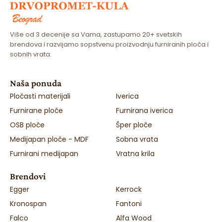
Više od 3 decenije sa Vama, zastupamo 20+ svetskih
brendova i razvijamo sopstvenu proizvodnju furniranih ploča i
sobnih vrata.
Naša ponuda
Pločasti materijali
Iverica
Furnirane ploče
Furnirana iverica
OSB ploče
Šper ploče
Medijapan ploče - MDF
Sobna vrata
Furnirani medijapan
Vratna krila
Brendovi
Egger
Kerrock
Kronospan
Fantoni
Falco
Alfa Wood