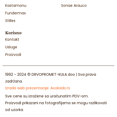
Kastamonu
Sonae Arauco
Fundermax
Stilles
Korisno
Kontakt
Usluge
Proizvodi
1992 - 2024 © DRVOPROMET-KULA doo | Sva prava
zadržana.
Izrada web prezentacije:
Avokado.rs
Sve cene su izražene sa uračunatim PDV-om.
Proizvodi prikazani na fotografijama se mogu razlikovati
od uzorka.