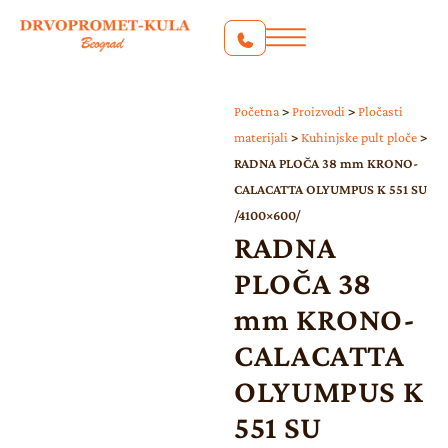
Početna
>
Proizvodi
>
Pločasti
materijali
>
Kuhinjske pult ploče
>
RADNA PLOČA 38 mm KRONO-
CALACATTA OLYUMPUS K 551 SU
/4100×600/
RADNA
PLOČA 38
mm KRONO-
CALACATTA
OLYUMPUS K
551 SU