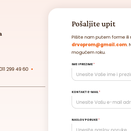
Pošaljite upit
a
Pišite nam putem forme ili 
drvoprom@gmail.com
.
mogućem roku.
IME I PREZIME
*
011 299 49 60
KONTAKT E-MAIL
*
NASLOV PORUKE
*