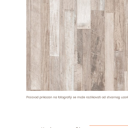
Proizvod prikazan na fotografiji se može razlikovati od stvarnog uzor