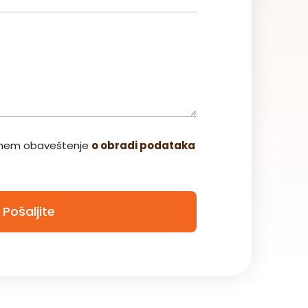
Cena na upit
Šifra: 35-003
JM: m2
Pozovite
Detalji
zumem obaveštenje
o obradi podataka
Pošaljite