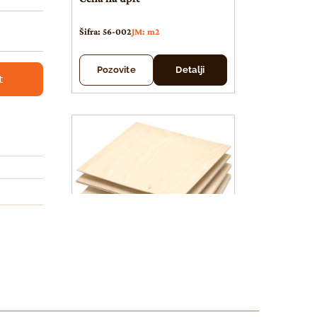
Šifra: 56-002
JM: m2
Pozovite
Detalji
t
Šperploča breza
Šper ploča BREZA 12 mm
CP/C 1525×1525 PARQUET
-exterior E-1 sert.CARB