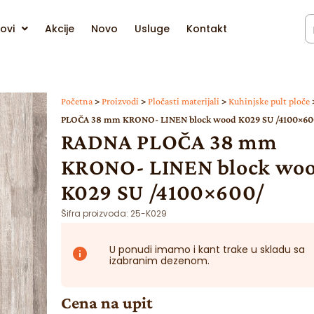
ovi
Akcije
Novo
Usluge
Kontakt
Početna
>
Proizvodi
>
Pločasti materijali
>
Kuhinjske pult ploče
PLOČA 38 mm KRONO- LINEN block wood K029 SU /4100×60
RADNA PLOČA 38 mm
KRONO- LINEN block wo
K029 SU /4100×600/
Šifra proizvoda:
25-K029
U ponudi imamo i kant trake u skladu sa
izabranim dezenom.
Cena na upit