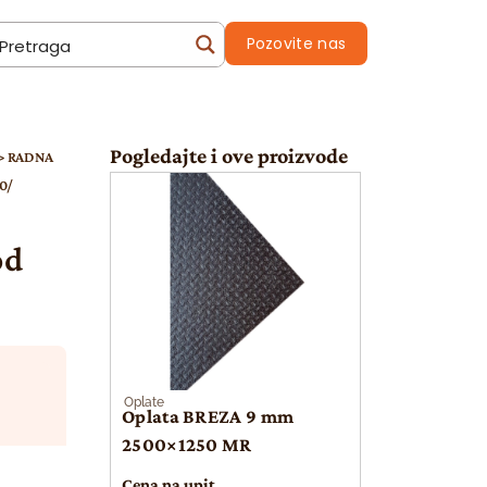
Pozovite nas
Pogledajte i ove proizvode
>
RADNA
0/
od
Oplate
Oplata BREZA 9 mm
2500×1250 MR
Cena na upit