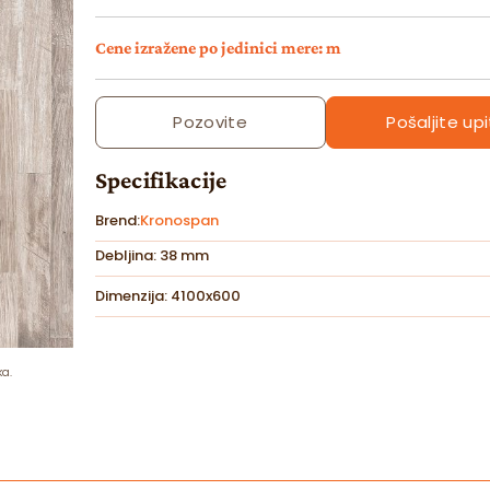
Cene izražene po jedinici mere: m
Pozovite
Pošaljite upi
Specifikacije
Brend:
Kronospan
Debljina: 38 mm
Dimenzija: 4100x600
ka.