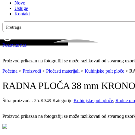
Novo
Usluge
Kontakt
Pozovite nas
Proizvod prikazan na fotografiji se može razlikovati od stvarnog uzor
Početna
>
Proizvodi
>
Pločasti materijali
>
Kuhinjske pult ploče
>
RA
RADNA PLOČA 38 mm KRONO- 
Šifra proizvoda:
25-K349
Kategorije
Kuhinjske pult ploče
,
Radne plo
Proizvod prikazan na fotografiji se može razlikovati od stvarnog uzor