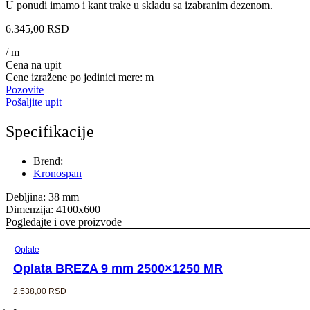
U ponudi imamo i kant trake u skladu sa izabranim dezenom.
6.345,00
RSD
/ m
Cena na upit
Cene izražene po jedinici mere: m
Pozovite
Pošaljite upit
Specifikacije
Brend:
Kronospan
Debljina: 38 mm
Dimenzija: 4100x600
Pogledajte i ove proizvode
Oplate
Oplata BREZA 9 mm 2500×1250 MR
2.538,00
RSD