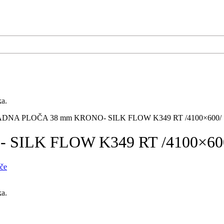
ka.
DNA PLOČA 38 mm KRONO- SILK FLOW K349 RT /4100×600/
SILK FLOW K349 RT /4100×60
če
ka.