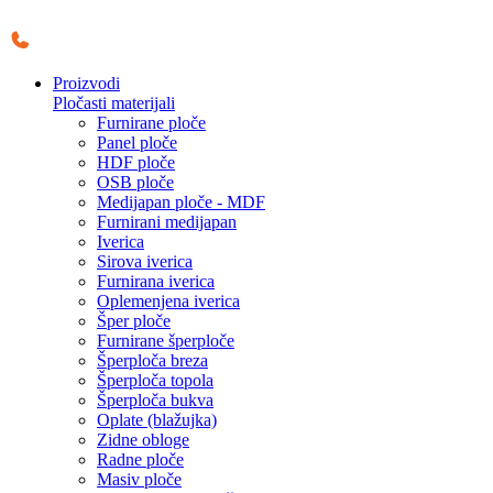
Skočite
na
sadržaj
Proizvodi
Pločasti materijali
Furnirane ploče
Panel ploče
HDF ploče
OSB ploče
Medijapan ploče - MDF
Furnirani medijapan
Iverica
Sirova iverica
Furnirana iverica
Oplemenjena iverica
Šper ploče
Furnirane šperploče
Šperploča breza
Šperploča topola
Šperploča bukva
Oplate (blažujka)
Zidne obloge
Radne ploče
Masiv ploče