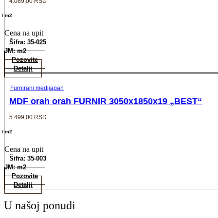
4.089,00
RSD
/ m2
Cena na upit
Šifra: 35-025
JM: m2
Pozovite
Detalji
Furnirani medijapan
MDF orah orah FURNIR 3050x1850x19 „BEST“
5.499,00
RSD
/ m2
Cena na upit
Šifra: 35-003
JM: m2
Pozovite
Detalji
U našoj ponudi