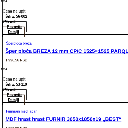
/ m2
Cena na upit
Šifra: 56-002
JM: m2
Pozovite
Detalji
Šperploča breza
Šper ploča BREZA 12 mm CP/C 1525×1525 PARQUE
1.996,56
RSD
/ m2
Cena na upit
Šifra: 53-110
JM: m2
Pozovite
Detalji
Furnirani medijapan
MDF hrast hrast FURNIR 3050x1850x19 „BEST“