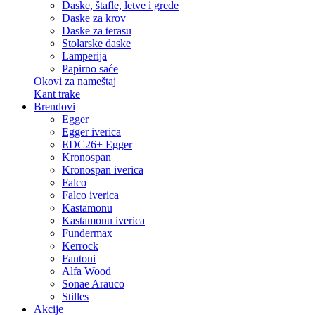
Daske, štafle, letve i grede
Daske za krov
Daske za terasu
Stolarske daske
Lamperija
Papirno saće
Okovi za nameštaj
Kant trake
Brendovi
Egger
Egger iverica
EDC26+ Egger
Kronospan
Kronospan iverica
Falco
Falco iverica
Kastamonu
Kastamonu iverica
Fundermax
Kerrock
Fantoni
Alfa Wood
Sonae Arauco
Stilles
Akcije