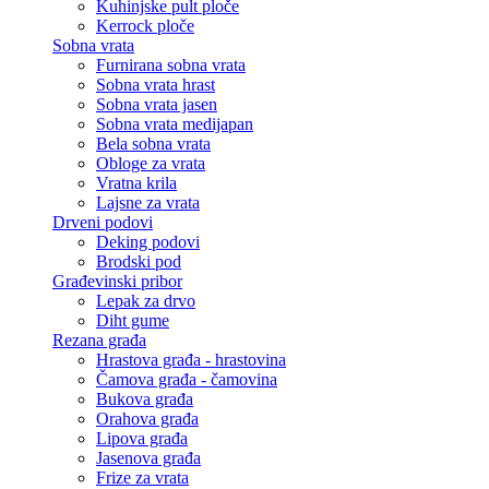
Kuhinjske pult ploče
Kerrock ploče
Sobna vrata
Furnirana sobna vrata
Sobna vrata hrast
Sobna vrata jasen
Sobna vrata medijapan
Bela sobna vrata
Obloge za vrata
Vratna krila
Lajsne za vrata
Drveni podovi
Deking podovi
Brodski pod
Građevinski pribor
Lepak za drvo
Diht gume
Rezana građa
Hrastova građa - hrastovina
Čamova građa - čamovina
Bukova građa
Orahova građa
Lipova građa
Jasenova građa
Frize za vrata