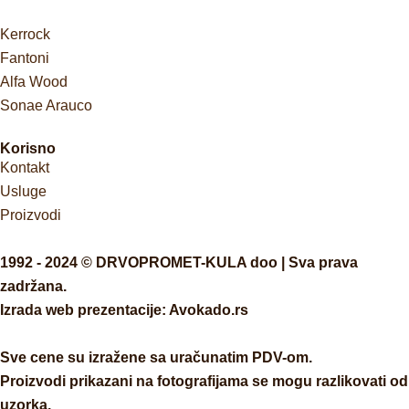
Kerrock
Fantoni
Alfa Wood
Sonae Arauco
Korisno
Kontakt
Usluge
Proizvodi
1992 - 2024 © DRVOPROMET-KULA doo | Sva prava
zadržana.
Izrada web prezentacije:
Avokado.rs
Sve cene su izražene sa uračunatim PDV-om.
Proizvodi prikazani na fotografijama se mogu razlikovati od
uzorka.