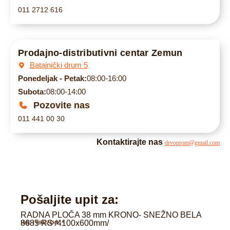
011 2712 616
Prodajno-distributivni centar Zemun
Batajnički drum 5
Ponedeljak - Petak:
08:00-16:00
Subota:
08:00-14:00
Pozovite nas
011 441 00 30
Kontaktirajte nas
drvoprom@gmail.com
Pošaljite upit za:
RADNA PLOČA 38 mm KRONO- SNEŽNO BELA
8685 RS /4100x600mm/
IME I PREZIME
*