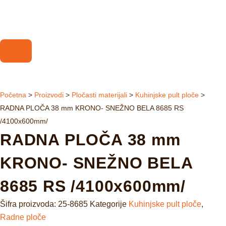
Početna
>
Proizvodi
>
Pločasti materijali
>
Kuhinjske pult ploče
>
RADNA PLOČA 38 mm KRONO- SNEŽNO BELA 8685 RS
/4100x600mm/
RADNA PLOČA 38 mm
KRONO- SNEŽNO BELA
8685 RS /4100x600mm/
Šifra proizvoda:
25-8685
Kategorije
Kuhinjske pult ploče
,
Radne ploče