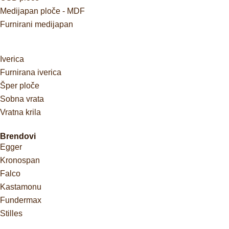
Medijapan ploče - MDF
Furnirani medijapan
Iverica
Furnirana iverica
Šper ploče
Sobna vrata
Vratna krila
Brendovi
Egger
Kronospan
Falco
Kastamonu
Fundermax
Stilles