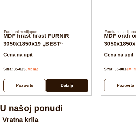
Furnirani medijapan
Furnirani medijap
MDF hrast hrast FURNIR
MDF orah o
3050x1850x19 „BEST“
3050x1850x
Cena na upit
Cena na upit
Šifra: 35-025
JM: m2
Šifra: 35-003
JM: 
Pozovite
Detalji
Pozovite
U našoj ponudi
Vratna krila