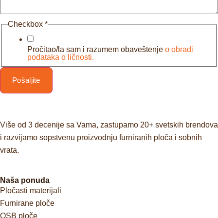
Checkbox
*
Pročitao/la sam i razumem obaveštenje
o obradi
podataka o ličnosti.
Pošaljite
Više od 3 decenije sa Vama, zastupamo 20+ svetskih brendova
i razvijamo sopstvenu proizvodnju furniranih ploča i sobnih
vrata.
Naša ponuda
Pločasti materijali
Furnirane ploče
OSB ploče