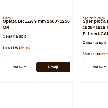
Oplate
Šperploča breza
Oplata BREZA 9 mm 2500×1250
Šper ploča
MR
1525×1525 
E-1 sert.C
Cena na upit
Cena na upit
Šifra: 56-002
JM: m2
Šifra: 53-110
JM: 
Pozovite
Detalji
Pozovite