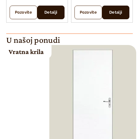
Pozovite
Detalji
Pozovite
Detalji
U našoj ponudi
Vratna krila