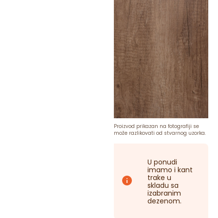
Proizvod prikazan na fotografiji se
može razlikovati od stvarnog uzorka.
U ponudi
imamo i kant
trake u
skladu sa
izabranim
dezenom.