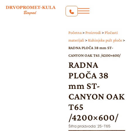
Početna
>
Proizvodi
>
Pločasti
materijali
>
Kuhinjske pult ploče
>
RADNA PLOČA 38 mm ST-
CANYON OAK T65 /4200×600/
RADNA
PLOČA 38
mm ST-
CANYON OAK
T65
/4200×600/
Šifra proizvoda:
25-T65