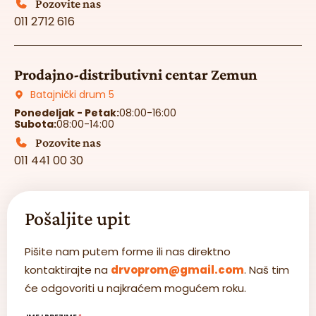
Pozovite nas
011 2712 616
Prodajno-distributivni centar Zemun
Batajnički drum 5
Ponedeljak - Petak:
08:00-16:00
Subota:
08:00-14:00
Pozovite nas
011 441 00 30
Pošaljite upit
Pišite nam putem forme ili nas direktno
kontaktirajte na
drvoprom@gmail.com
. Naš tim
će odgovoriti u najkraćem mogućem roku.