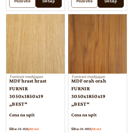
Pozovite
Detalji
Pozovite
Detalji
Furnirani medijapan
Furnirani medijapan
MDF hrast hrast
MDF orah orah
FURNIR
FURNIR
3050x1850x19
3050x1850x19
„BEST“
„BEST“
Cena na upit
Cena na upit
Šifra: 35-025
JM: m2
Šifra: 35-003
JM: m2