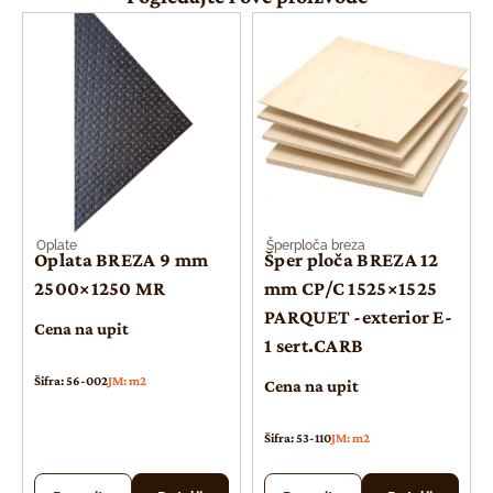
Oplate
Šperploča breza
Oplata BREZA 9 mm
Šper ploča BREZA 12
2500×1250 MR
mm CP/C 1525×1525
PARQUET -exterior E-
Cena na upit
1 sert.CARB
Šifra: 56-002
JM: m2
Cena na upit
Šifra: 53-110
JM: m2