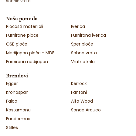
sobnih vrata.
Naša ponuda
Pločasti materijali
Iverica
Furnirane ploče
Furnirana iverica
OSB ploče
Šper ploče
Medijapan ploče - MDF
Sobna vrata
Furnirani medijapan
Vratna krila
Brendovi
Egger
Kerrock
Kronospan
Fantoni
Falco
Alfa Wood
Kastamonu
Sonae Arauco
Fundermax
Stilles