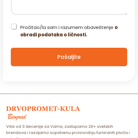
C
Pročitao/la sam i razumem obaveštenje
o
h
obradi podataka o ličnosti.
e
c
k
b
Pošaljite
o
x
*
Više od 3 decenije sa Vama, zastupamo 20+ svetskih
brendova i razvijamo sopstvenu proizvodnju furniranih ploča i