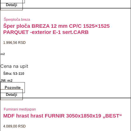
Detalji
Šperploča breza
Šper ploča BREZA 12 mm CP/C 1525×1525
PARQUET -exterior E-1 sert.CARB
1.996,56
RSD
/ m2
Cena na upit
Šifra: 53-110
JM: m2
Pozovite
Detalji
Furnirani medijapan
MDF hrast hrast FURNIR 3050x1850x19 „BEST“
4.089,00
RSD