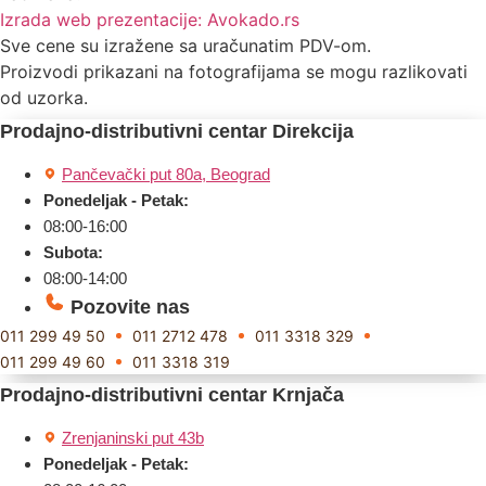
Izrada web prezentacije:
Avokado.rs
Sve cene su izražene sa uračunatim PDV-om.
Proizvodi prikazani na fotografijama se mogu razlikovati
od uzorka.
Prodajno-distributivni centar Direkcija
Pančevački put 80a, Beograd
Ponedeljak - Petak:
08:00-16:00
Subota:
08:00-14:00
Pozovite nas
011 299 49 50
011 2712 478
011 3318 329
011 299 49 60
011 3318 319
Prodajno-distributivni centar Krnjača
Zrenjaninski put 43b
Ponedeljak - Petak: