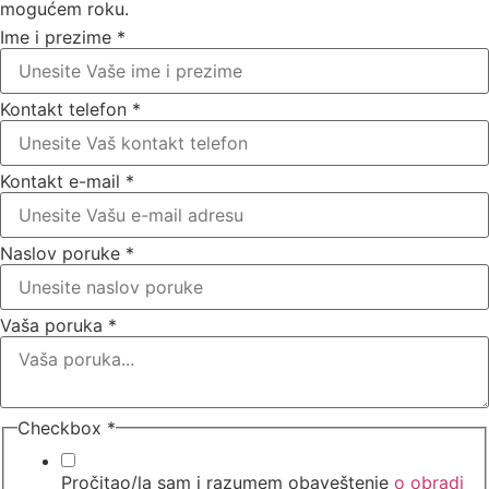
mogućem roku.
Ime i prezime
*
Kontakt telefon
*
Kontakt e-mail
*
Naslov poruke
*
Vaša poruka
*
Checkbox
*
Pročitao/la sam i razumem obaveštenje
o obradi