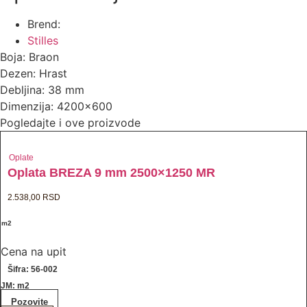
Brend:
Stilles
Boja: Braon
Dezen: Hrast
Debljina: 38 mm
Dimenzija: 4200x600
Pogledajte i ove proizvode
Oplate
Oplata BREZA 9 mm 2500×1250 MR
2.538,00
RSD
/ m2
Cena na upit
Šifra: 56-002
JM: m2
Pozovite