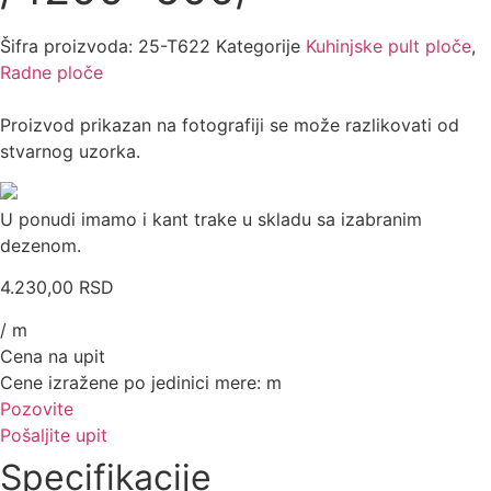
Šifra proizvoda:
25-T622
Kategorije
Kuhinjske pult ploče
,
Radne ploče
Proizvod prikazan na fotografiji se može razlikovati od
stvarnog uzorka.
U ponudi imamo i kant trake u skladu sa izabranim
dezenom.
4.230,00
RSD
/ m
Cena na upit
Cene izražene po jedinici mere: m
Pozovite
Pošaljite upit
Specifikacije