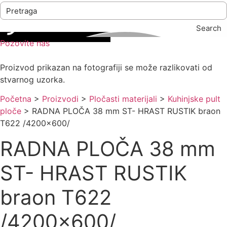
Search
Pozovite nas
Proizvod prikazan na fotografiji se može razlikovati od
stvarnog uzorka.
Početna
>
Proizvodi
>
Pločasti materijali
>
Kuhinjske pult
ploče
>
RADNA PLOČA 38 mm ST- HRAST RUSTIK braon
T622 /4200×600/
RADNA PLOČA 38 mm
ST- HRAST RUSTIK
braon T622
/4200×600/