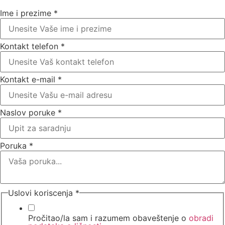
Ime i prezime
*
Kontakt telefon
*
Kontakt e-mail
*
Naslov poruke
*
Poruka
*
Uslovi koriscenja
*
Pročitao/la sam i razumem obaveštenje o
obradi