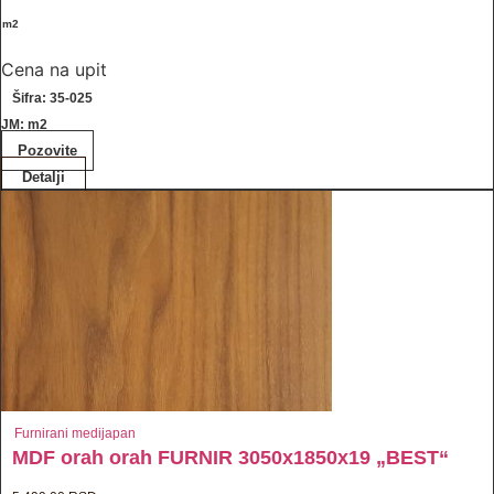
/ m2
Cena na upit
Šifra: 35-025
JM: m2
Pozovite
Detalji
Furnirani medijapan
MDF orah orah FURNIR 3050x1850x19 „BEST“