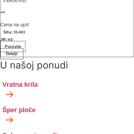
5.499,00
RSD
/ m2
Cena na upit
Šifra: 35-003
JM: m2
Pozovite
Detalji
U našoj ponudi
Vratna krila
Šper ploče