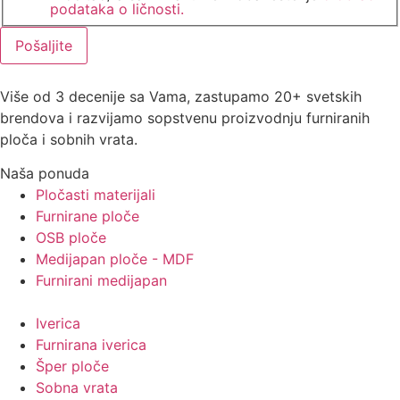
podataka o ličnosti.
Pošaljite
Više od 3 decenije sa Vama, zastupamo 20+ svetskih
brendova i razvijamo sopstvenu proizvodnju furniranih
ploča i sobnih vrata.
Naša ponuda
Pločasti materijali
Furnirane ploče
OSB ploče
Medijapan ploče - MDF
Furnirani medijapan
Iverica
Furnirana iverica
Šper ploče
Sobna vrata