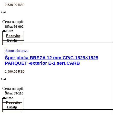
2.538,00
RSD
/ m2
Cena na upit
Šifra: 56-002
JM: m2
Pozovite
Detalji
Šperploča breza
Šper ploča BREZA 12 mm CP/C 1525×1525
PARQUET -exterior E-1 sert.CARB
1.996,56
RSD
/ m2
Cena na upit
Šifra: 53-110
JM: m2
Pozovite
Detalji