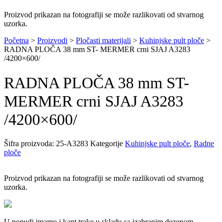
Proizvod prikazan na fotografiji se može razlikovati od stvarnog
uzorka.
Početna
>
Proizvodi
>
Pločasti materijali
>
Kuhinjske pult ploče
>
RADNA PLOČA 38 mm ST- MERMER crni SJAJ A3283
/4200×600/
RADNA PLOČA 38 mm ST-
MERMER crni SJAJ A3283
/4200×600/
Šifra proizvoda:
25-A3283
Kategorije
Kuhinjske pult ploče
,
Radne
ploče
Proizvod prikazan na fotografiji se može razlikovati od stvarnog
uzorka.
U ponudi imamo i kant trake u skladu sa izabranim dezenom.