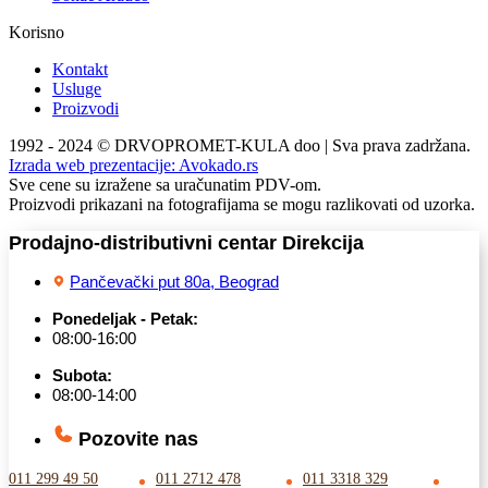
Korisno
Kontakt
Usluge
Proizvodi
1992 - 2024 © DRVOPROMET-KULA doo | Sva prava zadržana.
Izrada web prezentacije:
Avokado.rs
Sve cene su izražene sa uračunatim PDV-om.
Proizvodi prikazani na fotografijama se mogu razlikovati od uzorka.
Prodajno-distributivni centar Direkcija
Pančevački put 80a, Beograd
Ponedeljak - Petak:
08:00-16:00
Subota:
08:00-14:00
Pozovite nas
011 299 49 50
011 2712 478
011 3318 329