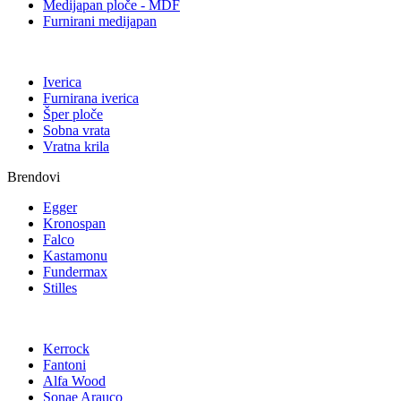
Medijapan ploče - MDF
Furnirani medijapan
Iverica
Furnirana iverica
Šper ploče
Sobna vrata
Vratna krila
Brendovi
Egger
Kronospan
Falco
Kastamonu
Fundermax
Stilles
Kerrock
Fantoni
Alfa Wood
Sonae Arauco