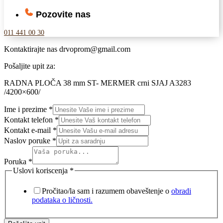
Pozovite nas
011 441 00 30
Kontaktirajte nas
drvoprom@gmail.com
Pošaljite upit za:
RADNA PLOČA 38 mm ST- MERMER crni SJAJ A3283
/4200×600/
Ime i prezime
*
Kontakt telefon
*
Kontakt e-mail
*
Naslov poruke
*
Poruka
*
Uslovi koriscenja
*
Pročitao/la sam i razumem obaveštenje o
obradi
podataka o ličnosti.