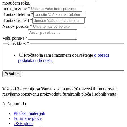
mogućem roku.
Ime i prezime
*
Kontakt telefon
*
Kontakt e-mail
*
Naslov poruke
*
Vaša poruka
*
Checkbox
*
Pročitao/la sam i razumem obaveštenje
o obradi
podataka o ličnosti.
Pošaljite
Više od 3 decenije sa Vama, zastupamo 20+ svetskih brendova i
razvijamo sopstvenu proizvodnju furniranih ploča i sobnih vrata.
Naša ponuda
Pločasti materijali
Furnirane ploče
OSB ploče