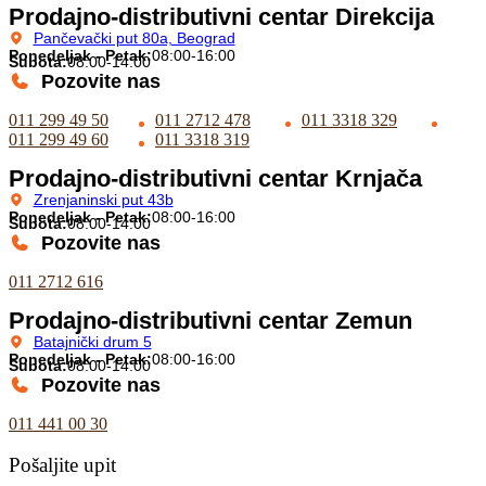
Prodajno-distributivni centar Direkcija
Pančevački put 80a, Beograd
Ponedeljak - Petak:
08:00-16:00
Subota:
08:00-14:00
Pozovite nas
011 299 49 50
011 2712 478
011 3318 329
011 299 49 60
011 3318 319
Prodajno-distributivni centar Krnjača
Zrenjaninski put 43b
Ponedeljak - Petak:
08:00-16:00
Subota:
08:00-14:00
Pozovite nas
011 2712 616
Prodajno-distributivni centar Zemun
Batajnički drum 5
Ponedeljak - Petak:
08:00-16:00
Subota:
08:00-14:00
Pozovite nas
011 441 00 30
Pošaljite upit