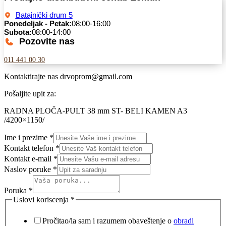
Batajnički drum 5
Ponedeljak - Petak:
08:00-16:00
Subota:
08:00-14:00
Pozovite nas
011 441 00 30
Kontaktirajte nas
drvoprom@gmail.com
Pošaljite upit za:
RADNA PLOČA-PULT 38 mm ST- BELI KAMEN A3
/4200×1150/
Ime i prezime
*
Kontakt telefon
*
Kontakt e-mail
*
Naslov poruke
*
Poruka
*
Uslovi koriscenja
*
Pročitao/la sam i razumem obaveštenje o
obradi