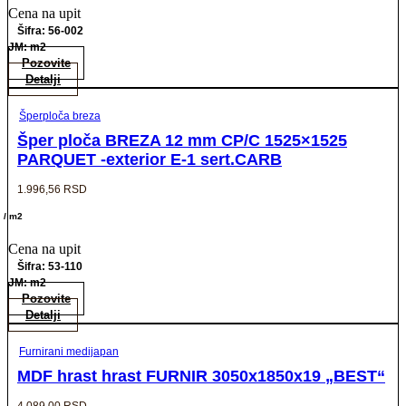
Cena na upit
Šifra: 56-002
JM: m2
Pozovite
Detalji
Šperploča breza
Šper ploča BREZA 12 mm CP/C 1525×1525
PARQUET -exterior E-1 sert.CARB
1.996,56
RSD
/ m2
Cena na upit
Šifra: 53-110
JM: m2
Pozovite
Detalji
Furnirani medijapan
MDF hrast hrast FURNIR 3050x1850x19 „BEST“
4.089,00
RSD