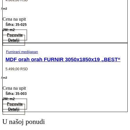
/ m2
Cena na upit
Šifra: 35-025
JM: m2
Pozovite
Detalji
Furnirani medijapan
MDF orah orah FURNIR 3050x1850x19 „BEST“
5.499,00
RSD
/ m2
Cena na upit
Šifra: 35-003
JM: m2
Pozovite
Detalji
U našoj ponudi