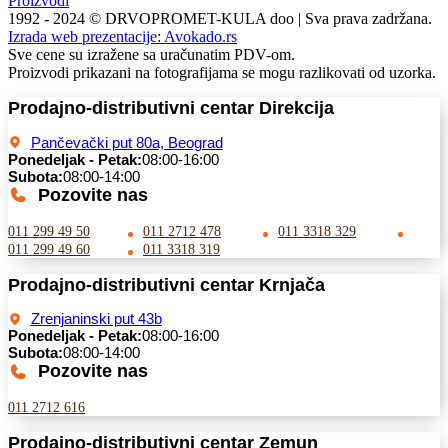
Proizvodi
1992 - 2024 © DRVOPROMET-KULA doo | Sva prava zadržana.
Izrada web prezentacije:
Avokado.rs
Sve cene su izražene sa uračunatim PDV-om.
Proizvodi prikazani na fotografijama se mogu razlikovati od uzorka.
Prodajno-distributivni centar Direkcija
Pančevački put 80a, Beograd
Ponedeljak - Petak:
08:00-16:00
Subota:
08:00-14:00
Pozovite nas
011 299 49 50
011 2712 478
011 3318 329
011 299 49 60
011 3318 319
Prodajno-distributivni centar Krnjača
Zrenjaninski put 43b
Ponedeljak - Petak:
08:00-16:00
Subota:
08:00-14:00
Pozovite nas
011 2712 616
Prodajno-distributivni centar Zemun