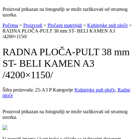
Proizvod prikazan na fotografiji se može razlikovati od stvarnog
uzorka.
Početna
>
Proizvodi
>
Pločasti materijali
>
Kuhinjske pult ploče
>
RADNA PLOČA-PULT 38 mm ST- BELI KAMEN A3
/4200×1150/
RADNA PLOČA-PULT 38 mm
ST- BELI KAMEN A3
/4200×1150/
Šifra proizvoda:
25-A3 P
Kategorije
Kuhinjske pult ploče
,
Radne
ploče
Proizvod prikazan na fotografiji se može razlikovati od stvarnog
uzorka.
U ponudi imamo i kant trake u skladu sa izabranim dezenom.