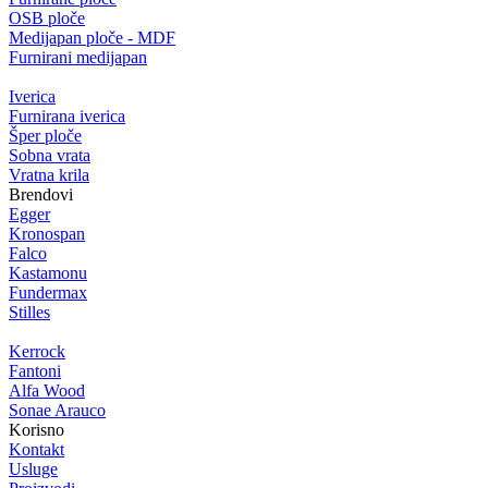
OSB ploče
Medijapan ploče - MDF
Furnirani medijapan
Iverica
Furnirana iverica
Šper ploče
Sobna vrata
Vratna krila
Brendovi
Egger
Kronospan
Falco
Kastamonu
Fundermax
Stilles
Kerrock
Fantoni
Alfa Wood
Sonae Arauco
Korisno
Kontakt
Usluge