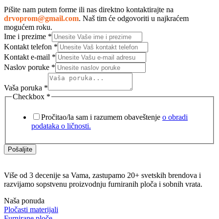
Pišite nam putem forme ili nas direktno kontaktirajte na
drvoprom@gmail.com
. Naš tim će odgovoriti u najkraćem
mogućem roku.
Ime i prezime
*
Kontakt telefon
*
Kontakt e-mail
*
Naslov poruke
*
Vaša poruka
*
Checkbox
*
Pročitao/la sam i razumem obaveštenje
o obradi
podataka o ličnosti.
Pošaljite
Više od 3 decenije sa Vama, zastupamo 20+ svetskih brendova i
razvijamo sopstvenu proizvodnju furniranih ploča i sobnih vrata.
Naša ponuda
Pločasti materijali
Furnirane ploče