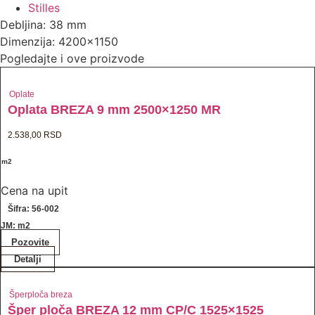
Stilles
Debljina: 38 mm
Dimenzija: 4200x1150
Pogledajte i ove proizvode
Oplate
Oplata BREZA 9 mm 2500×1250 MR
2.538,00
RSD
/ m2
Cena na upit
Šifra: 56-002
JM: m2
Pozovite
Detalji
Šperploča breza
Šper ploča BREZA 12 mm CP/C 1525×1525