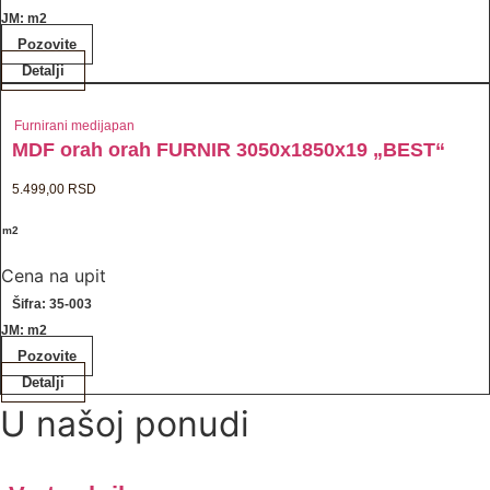
JM: m2
Pozovite
Detalji
Furnirani medijapan
MDF orah orah FURNIR 3050x1850x19 „BEST“
5.499,00
RSD
/ m2
Cena na upit
Šifra: 35-003
JM: m2
Pozovite
Detalji
U našoj ponudi