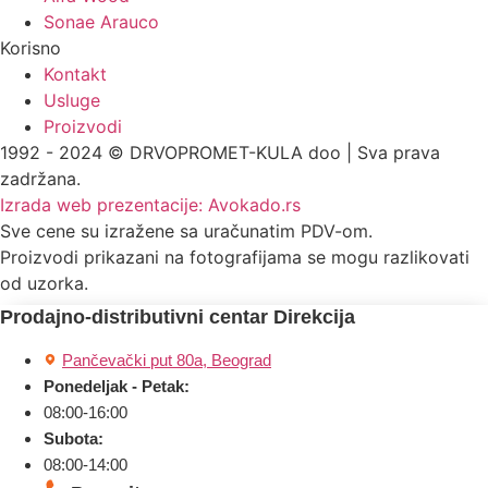
Sonae Arauco
Korisno
Kontakt
Usluge
Proizvodi
1992 - 2024 © DRVOPROMET-KULA doo | Sva prava
zadržana.
Izrada web prezentacije:
Avokado.rs
Sve cene su izražene sa uračunatim PDV-om.
Proizvodi prikazani na fotografijama se mogu razlikovati
od uzorka.
Prodajno-distributivni centar Direkcija
Pančevački put 80a, Beograd
Ponedeljak - Petak:
08:00-16:00
Subota:
08:00-14:00