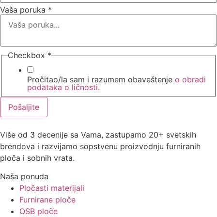
Vaša poruka
*
Checkbox
*
Pročitao/la sam i razumem obaveštenje
o obradi
podataka o ličnosti.
Pošaljite
Više od 3 decenije sa Vama, zastupamo 20+ svetskih
brendova i razvijamo sopstvenu proizvodnju furniranih
ploča i sobnih vrata.
Naša ponuda
Pločasti materijali
Furnirane ploče
OSB ploče