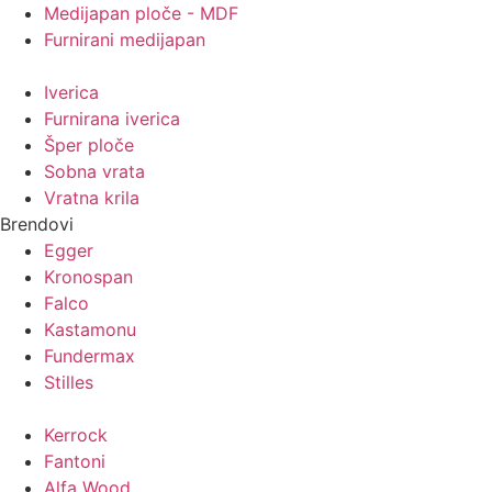
Medijapan ploče - MDF
Furnirani medijapan
Iverica
Furnirana iverica
Šper ploče
Sobna vrata
Vratna krila
Brendovi
Egger
Kronospan
Falco
Kastamonu
Fundermax
Stilles
Kerrock
Fantoni
Alfa Wood