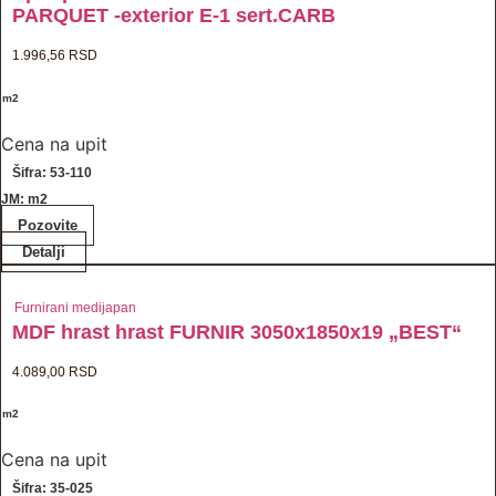
PARQUET -exterior E-1 sert.CARB
1.996,56
RSD
/ m2
Cena na upit
Šifra: 53-110
JM: m2
Pozovite
Detalji
Furnirani medijapan
MDF hrast hrast FURNIR 3050x1850x19 „BEST“
4.089,00
RSD
/ m2
Cena na upit
Šifra: 35-025