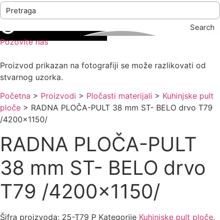
Search
Pozovite nas
Proizvod prikazan na fotografiji se može razlikovati od
stvarnog uzorka.
Početna
>
Proizvodi
>
Pločasti materijali
>
Kuhinjske pult
ploče
>
RADNA PLOČA-PULT 38 mm ST- BELO drvo T79
/4200×1150/
RADNA PLOČA-PULT
38 mm ST- BELO drvo
T79 /4200×1150/
Šifra proizvoda:
25-T79 P
Kategorije
Kuhinjske pult ploče
,