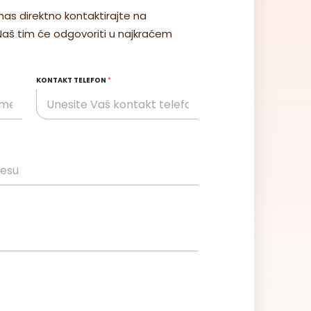
nas direktno kontaktirajte na
Cena na upit
 Naš tim će odgovoriti u najkraćem
Šifra: 35-025
JM: m2
KONTAKT TELEFON
*
Pozovite
Detalji
Furnirani medijapan
MDF orah orah FURNIR
3050x1850x19 „BEST“