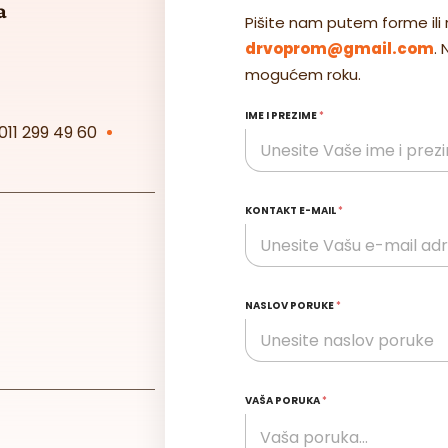
a
Pišite nam putem forme ili 
drvoprom@gmail.com
.
mogućem roku.
IME I PREZIME
*
011 299 49 60
KONTAKT E-MAIL
*
NASLOV PORUKE
*
VAŠA PORUKA
*