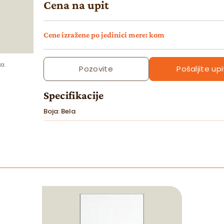
Cena na upit
Cene izražene po jedinici mere: kom
ka.
Pozovite
Pošaljite upi
Specifikacije
Boja: Bela