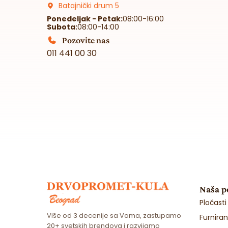
Batajnički drum 5
Ponedeljak - Petak:
08:00-16:00
Subota:
08:00-14:00
Pozovite nas
011 441 00 30
Naša 
Pločasti
Više od 3 decenije sa Vama, zastupamo
Furnira
20+ svetskih brendova i razvijamo