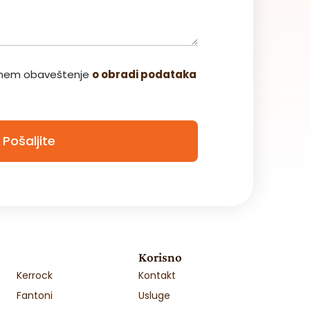
Cena na upit
Šifra: 35-003
JM: m2
zumem obaveštenje
o obradi podataka
Pozovite
Detalji
Pošaljite
Korisno
Kerrock
Kontakt
Fantoni
Usluge