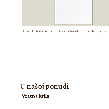
Proizvod prikazan na fotografiji se može razlikovati od stvarnog uzor
U našoj ponudi
Vratna krila