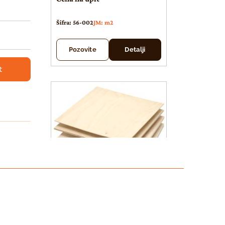
Šifra: 56-002
JM: m2
Pozovite
Detalji
t
Šperploča breza
Šper ploča BREZA 12 mm
Šper pl
CP/C 1525×1525 PARQUET
-exterior E-1 sert.CARB