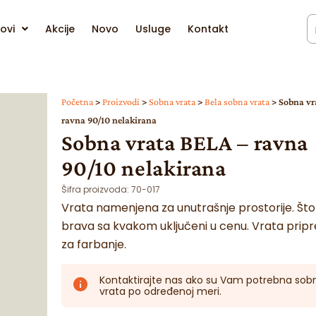
ovi
Akcije
Novo
Usluge
Kontakt
Početna
>
Proizvodi
>
Sobna vrata
>
Bela sobna vrata
>
Sobna vr
ravna 90/10 nelakirana
Sobna vrata BELA – ravna
90/10 nelakirana
Šifra proizvoda:
70-017
Vrata namenjena za unutrašnje prostorije. Štok,
brava sa kvakom uključeni u cenu. Vrata prip
za farbanje.
Kontaktirajte nas ako su Vam potrebna sob
vrata po određenoj meri.