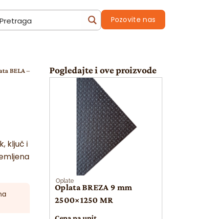
Pozovite nas
Pogledajte i ove proizvode
ata BELA –
 ključ i
remljena
Oplate
Oplata BREZA 9 mm
na
2500×1250 MR
Cena na upit