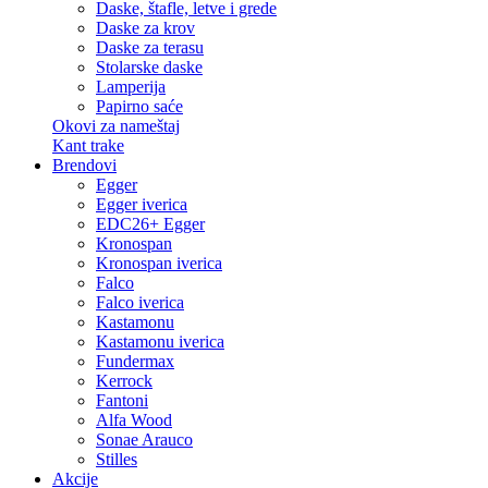
Daske, štafle, letve i grede
Daske za krov
Daske za terasu
Stolarske daske
Lamperija
Papirno saće
Okovi za nameštaj
Kant trake
Brendovi
Egger
Egger iverica
EDC26+ Egger
Kronospan
Kronospan iverica
Falco
Falco iverica
Kastamonu
Kastamonu iverica
Fundermax
Kerrock
Fantoni
Alfa Wood
Sonae Arauco
Stilles
Akcije