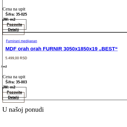
Cena na upit
Šifra: 35-025
JM: m2
Pozovite
Detalji
Furnirani medijapan
MDF orah orah FURNIR 3050x1850x19 „BEST“
5.499,00
RSD
/ m2
Cena na upit
Šifra: 35-003
JM: m2
Pozovite
Detalji
U našoj ponudi