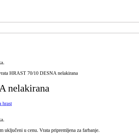
ka.
vrata HRAST 70/10 DESNA nelakirana
 nelakirana
 hrast
ka.
om uključeni u cenu. Vrata pripremljena za farbanje.