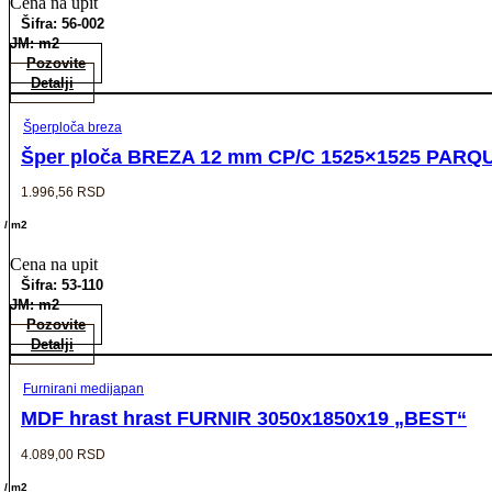
Cena na upit
Šifra: 56-002
JM: m2
Pozovite
Detalji
Šperploča breza
Šper ploča BREZA 12 mm CP/C 1525×1525 PARQUE
1.996,56
RSD
/ m2
Cena na upit
Šifra: 53-110
JM: m2
Pozovite
Detalji
Furnirani medijapan
MDF hrast hrast FURNIR 3050x1850x19 „BEST“
4.089,00
RSD
/ m2