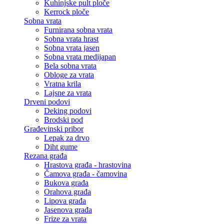
Kuhinjske pult ploče
Kerrock ploče
Sobna vrata
Furnirana sobna vrata
Sobna vrata hrast
Sobna vrata jasen
Sobna vrata medijapan
Bela sobna vrata
Obloge za vrata
Vratna krila
Lajsne za vrata
Drveni podovi
Deking podovi
Brodski pod
Građevinski pribor
Lepak za drvo
Diht gume
Rezana građa
Hrastova građa - hrastovina
Čamova građa - čamovina
Bukova građa
Orahova građa
Lipova građa
Jasenova građa
Frize za vrata