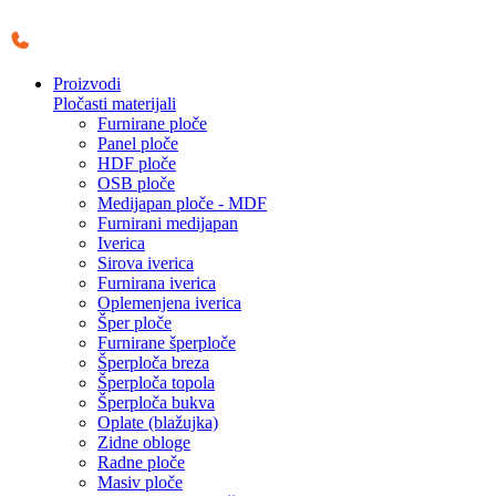
Skočite
na
sadržaj
Proizvodi
Pločasti materijali
Furnirane ploče
Panel ploče
HDF ploče
OSB ploče
Medijapan ploče - MDF
Furnirani medijapan
Iverica
Sirova iverica
Furnirana iverica
Oplemenjena iverica
Šper ploče
Furnirane šperploče
Šperploča breza
Šperploča topola
Šperploča bukva
Oplate (blažujka)
Zidne obloge
Radne ploče
Masiv ploče