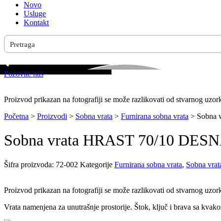
Novo
Usluge
Kontakt
Pozovite nas
Proizvod prikazan na fotografiji se može razlikovati od stvarnog uzor
Početna
>
Proizvodi
>
Sobna vrata
>
Furnirana sobna vrata
>
Sobna 
Sobna vrata HRAST 70/10 DESNA
Šifra proizvoda:
72-002
Kategorije
Furnirana sobna vrata
,
Sobna vrata
Proizvod prikazan na fotografiji se može razlikovati od stvarnog uzor
Vrata namenjena za unutrašnje prostorije. Štok, ključ i brava sa kvak