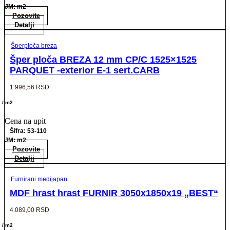
JM: m2
Pozovite
Detalji
Šperploča breza
Šper ploča BREZA 12 mm CP/C 1525×1525
PARQUET -exterior E-1 sert.CARB
1.996,56
RSD
/ m2
Cena na upit
Šifra: 53-110
JM: m2
Pozovite
Detalji
Furnirani medijapan
MDF hrast hrast FURNIR 3050x1850x19 „BEST“
4.089,00
RSD
/ m2