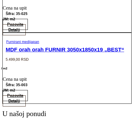
Cena na upit
Šifra: 35-025
JM: m2
Pozovite
Detalji
Furnirani medijapan
MDF orah orah FURNIR 3050x1850x19 „BEST“
5.499,00
RSD
/ m2
Cena na upit
Šifra: 35-003
JM: m2
Pozovite
Detalji
U našoj ponudi