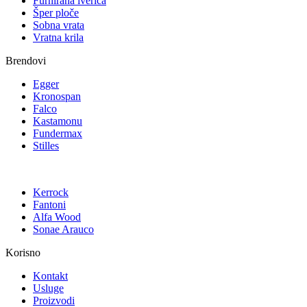
Furnirana iverica
Šper ploče
Sobna vrata
Vratna krila
Brendovi
Egger
Kronospan
Falco
Kastamonu
Fundermax
Stilles
Kerrock
Fantoni
Alfa Wood
Sonae Arauco
Korisno
Kontakt
Usluge
Proizvodi