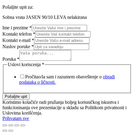
Pošaljite upit za:
Sobna vrata JASEN 90/10 LEVA nelakirana
Ime i prezime
*
Kontakt telefon
*
Kontakt e-mail
*
Naslov poruke
*
Poruka
*
Uslovi koriscenja
*
Pročitao/la sam i razumem obaveštenje o
obradi
podataka o ličnosti.
Pošaljite upit
Koristimo kolačiće radi pružanja boljeg korisničkog iskustva i
funkcionisanja ove prezentacije u skladu sa Politikom privatnosti i
Uslovima korišćenja.
Prihvatam sve