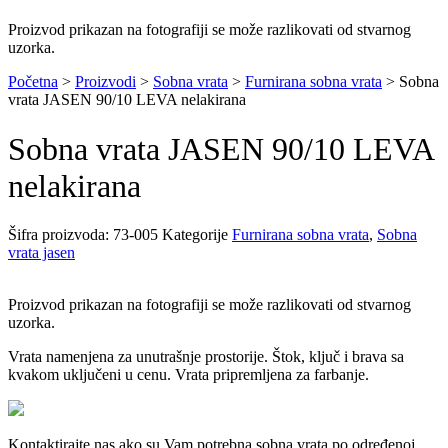
Proizvod prikazan na fotografiji se može razlikovati od stvarnog
uzorka.
Početna
>
Proizvodi
>
Sobna vrata
>
Furnirana sobna vrata
>
Sobna
vrata JASEN 90/10 LEVA nelakirana
Sobna vrata JASEN 90/10 LEVA
nelakirana
Šifra proizvoda:
73-005
Kategorije
Furnirana sobna vrata
,
Sobna
vrata jasen
Proizvod prikazan na fotografiji se može razlikovati od stvarnog
uzorka.
Vrata namenjena za unutrašnje prostorije. Štok, ključ i brava sa
kvakom uključeni u cenu. Vrata pripremljena za farbanje.
Kontaktirajte nas ako su Vam potrebna sobna vrata po određenoj