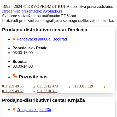
1992 - 2024 © DRVOPROMET-KULA doo | Sva prava zadržana.
Izrada web prezentacije:
Avokado.rs
Sve cene su izražene sa uračunatim PDV-om.
Proizvodi prikazani na fotografijama se mogu razlikovati od uzorka.
Prodajno-distributivni centar Direkcija
Pančevački put 80a, Beograd
Ponedeljak - Petak:
08:00-16:00
Subota:
08:00-14:00
Pozovite nas
011 299 49 50
011 2712 478
011 3318 329
011 299 49 60
011 3318 319
Prodajno-distributivni centar Krnjača
Zrenjaninski put 43b