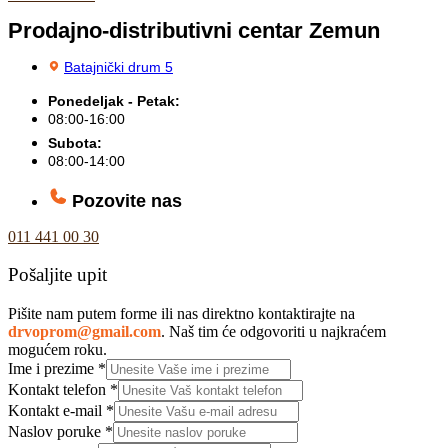
Prodajno-distributivni centar Zemun
Batajnički drum 5
Ponedeljak - Petak:
08:00-16:00
Subota:
08:00-14:00
Pozovite nas
011 441 00 30
Pošaljite upit
Pišite nam putem forme ili nas direktno kontaktirajte na
drvoprom@gmail.com
. Naš tim će odgovoriti u najkraćem
mogućem roku.
Ime i prezime
*
Kontakt telefon
*
Kontakt e-mail
*
Naslov poruke
*