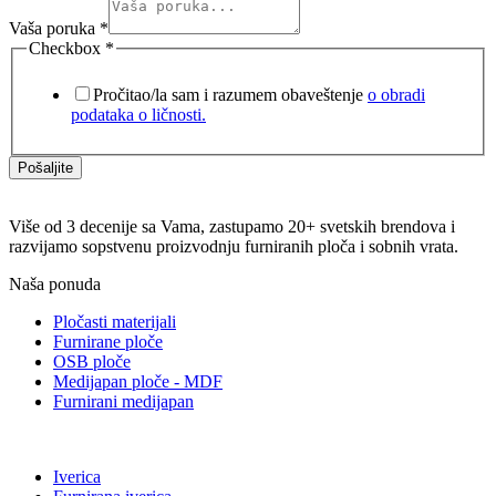
Vaša poruka
*
Checkbox
*
Pročitao/la sam i razumem obaveštenje
o obradi
podataka o ličnosti.
Pošaljite
Više od 3 decenije sa Vama, zastupamo 20+ svetskih brendova i
razvijamo sopstvenu proizvodnju furniranih ploča i sobnih vrata.
Naša ponuda
Pločasti materijali
Furnirane ploče
OSB ploče
Medijapan ploče - MDF
Furnirani medijapan
Iverica