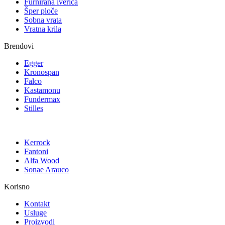
Furnirana iverica
Šper ploče
Sobna vrata
Vratna krila
Brendovi
Egger
Kronospan
Falco
Kastamonu
Fundermax
Stilles
Kerrock
Fantoni
Alfa Wood
Sonae Arauco
Korisno
Kontakt
Usluge
Proizvodi