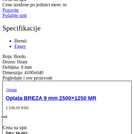
Cene izražene po jedinici mere: m
Pozovite
Pošaljite upit
Specifikacije
Brend:
Egger
Boja: Bordo
Dezen: Hrast
Debljina: 8 mm
Dimenzija: 4100x640
Pogledajte i ove proizvode
Oplate
Oplata BREZA 9 mm 2500×1250 MR
2.538,00
RSD
/ m2
Cena na upit
Šifra: 56-002