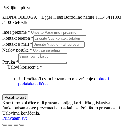
Pošaljite upit za:
ZIDNA OBLOGA – Egger Hrast Bordolino nature H1145/H1303
/4100x640x8/
Ime i prezime
*
Kontakt telefon
*
Kontakt e-mail
*
Naslov poruke
*
Poruka
*
Uslovi koriscenja
*
Pročitao/la sam i razumem obaveštenje o
obradi
podataka o ličnosti.
Pošaljite upit
Koristimo kolačiće radi pružanja boljeg korisničkog iskustva i
funkcionisanja ove prezentacije u skladu sa Politikom privatnosti i
Uslovima korišćenja.
Prihvatam sve