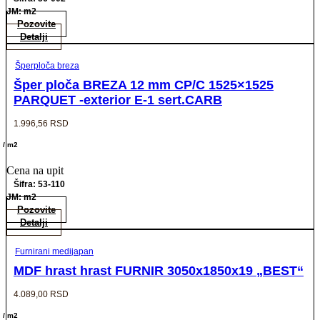
JM: m2
Pozovite
Detalji
Šperploča breza
Šper ploča BREZA 12 mm CP/C 1525×1525
PARQUET -exterior E-1 sert.CARB
1.996,56
RSD
/ m2
Cena na upit
Šifra: 53-110
JM: m2
Pozovite
Detalji
Furnirani medijapan
MDF hrast hrast FURNIR 3050x1850x19 „BEST“
4.089,00
RSD
/ m2