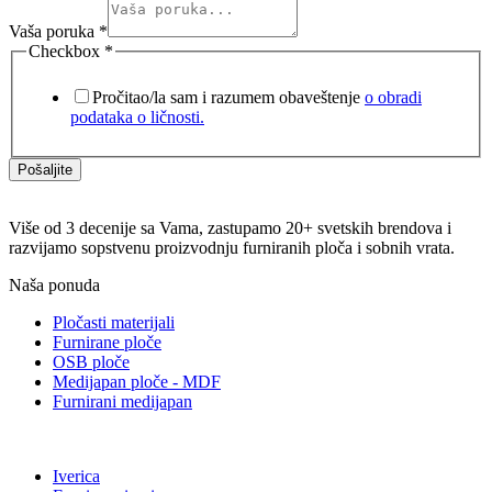
Vaša poruka
*
Checkbox
*
Pročitao/la sam i razumem obaveštenje
o obradi
podataka o ličnosti.
Pošaljite
Više od 3 decenije sa Vama, zastupamo 20+ svetskih brendova i
razvijamo sopstvenu proizvodnju furniranih ploča i sobnih vrata.
Naša ponuda
Pločasti materijali
Furnirane ploče
OSB ploče
Medijapan ploče - MDF
Furnirani medijapan
Iverica