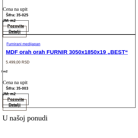
Cena na upit
Šifra: 35-025
JM: m2
Pozovite
Detalji
Furnirani medijapan
MDF orah orah FURNIR 3050x1850x19 „BEST“
5.499,00
RSD
/ m2
Cena na upit
Šifra: 35-003
JM: m2
Pozovite
Detalji
U našoj ponudi