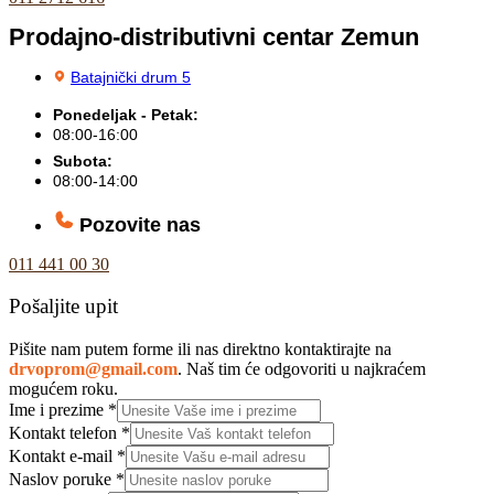
Prodajno-distributivni centar Zemun
Batajnički drum 5
Ponedeljak - Petak:
08:00-16:00
Subota:
08:00-14:00
Pozovite nas
011 441 00 30
Pošaljite upit
Pišite nam putem forme ili nas direktno kontaktirajte na
drvoprom@gmail.com
. Naš tim će odgovoriti u najkraćem
mogućem roku.
Ime i prezime
*
Kontakt telefon
*
Kontakt e-mail
*
Naslov poruke
*