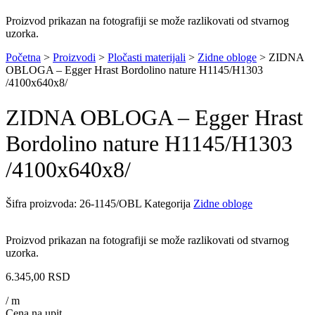
Proizvod prikazan na fotografiji se može razlikovati od stvarnog
uzorka.
Početna
>
Proizvodi
>
Pločasti materijali
>
Zidne obloge
>
ZIDNA
OBLOGA – Egger Hrast Bordolino nature H1145/H1303
/4100x640x8/
ZIDNA OBLOGA – Egger Hrast
Bordolino nature H1145/H1303
/4100x640x8/
Šifra proizvoda:
26-1145/OBL
Kategorija
Zidne obloge
Proizvod prikazan na fotografiji se može razlikovati od stvarnog
uzorka.
6.345,00
RSD
/ m
Cena na upit