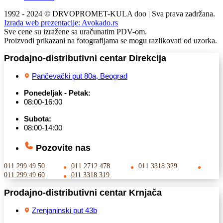
1992 - 2024 © DRVOPROMET-KULA doo | Sva prava zadržana.
Izrada web prezentacije:
Avokado.rs
Sve cene su izražene sa uračunatim PDV-om.
Proizvodi prikazani na fotografijama se mogu razlikovati od uzorka.
Prodajno-distributivni centar Direkcija
Pančevački put 80a, Beograd
Ponedeljak - Petak:
08:00-16:00
Subota:
08:00-14:00
Pozovite nas
011 299 49 50
011 2712 478
011 3318 329
011 299 49 60
011 3318 319
Prodajno-distributivni centar Krnjača
Zrenjaninski put 43b