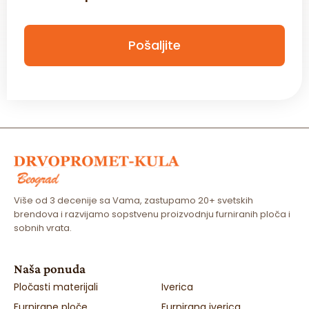
c
k
b
Pošaljite
o
x
*
Više od 3 decenije sa Vama, zastupamo 20+ svetskih
brendova i razvijamo sopstvenu proizvodnju furniranih ploča i
sobnih vrata.
Naša ponuda
Pločasti materijali
Iverica
Furnirane ploče
Furnirana iverica