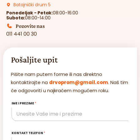
Batajnički drum 5
Ponedeljak - Petak:
08:00-16:00
Subota:
08:00-14:00
Pozovite nas
011 441 00 30
Pošaljite upit
Pišite nam putem forme ili nas direktno
kontaktirajte na
drvoprom@gmail.com
. Naš tim
će odgovoriti u najkraćem mogućem roku.
IME I PREZIME
*
KONTAKT TELEFON
*