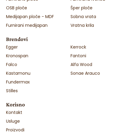
OSB ploče
Šper ploče
Medijapan ploče - MDF
Sobna vrata
Furnirani medijapan
Vratna krila
Brendovi
Egger
Kerrock
Kronospan
Fantoni
Falco
Alfa Wood
Kastamonu
Sonae Arauco
Fundermax
Stilles
Korisno
Kontakt
Usluge
Proizvodi