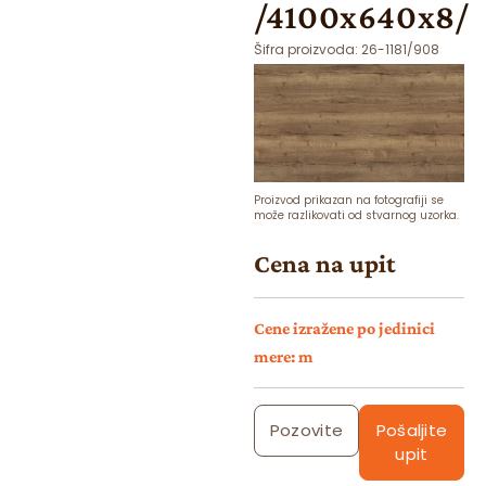
/4100x640x8/
Šifra proizvoda:
26-1181/908
Proizvod prikazan na fotografiji se
može razlikovati od stvarnog uzorka.
Cena na upit
Cene izražene po jedinici
mere: m
Pozovite
Pošaljite
upit