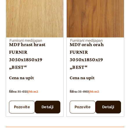
Furnirani medijapan
Furnirani medijapan
MDF hrast hrast
MDF orah orah
FURNIR
FURNIR
3050x1850x19
3050x1850x19
„BEST“
„BEST“
Cena na upit
Cena na upit
Šifra: 35-025
JM: m2
Šifra: 35-003
JM: m2
Pozovite
Detalji
Pozovite
Detalji