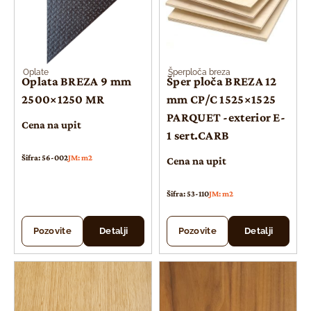
Oplate
Šperploča breza
Oplata BREZA 9 mm
Šper ploča BREZA 12
2500×1250 MR
mm CP/C 1525×1525
PARQUET -exterior E-
Cena na upit
1 sert.CARB
Šifra: 56-002
JM: m2
Cena na upit
Šifra: 53-110
JM: m2
Pozovite
Detalji
Pozovite
Detalji