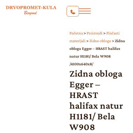
Početna
>
Proizvodi
>
Pločasti
materijali
>
Zidne obloge
>
Zidna
obloga Egger – HRAST halifax
natur H1181/ Bela W908
/4100x640x8/
Zidna obloga
Egger –
HRAST
halifax natur
H1181/ Bela
W908