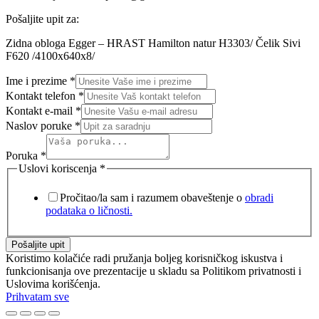
Pošaljite upit za:
Zidna obloga Egger – HRAST Hamilton natur H3303/ Čelik Sivi
F620 /4100x640x8/
Ime i prezime
*
Kontakt telefon
*
Kontakt e-mail
*
Naslov poruke
*
Poruka
*
Uslovi koriscenja
*
Pročitao/la sam i razumem obaveštenje o
obradi
podataka o ličnosti.
Pošaljite upit
Koristimo kolačiće radi pružanja boljeg korisničkog iskustva i
funkcionisanja ove prezentacije u skladu sa Politikom privatnosti i
Uslovima korišćenja.
Prihvatam sve