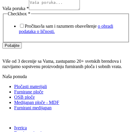
Vaša poruka
*
Checkbox
*
Pročitao/la sam i razumem obaveštenje
o obradi
podataka o ličnosti.
Pošaljite
Više od 3 decenije sa Vama, zastupamo 20+ svetskih brendova i
razvijamo sopstvenu proizvodnju furniranih ploča i sobnih vrata.
Naša ponuda
Pločasti materijali
Furnirane ploče
OSB ploče
Medijapan ploče - MDF
Furnirani medijapan
Iverica