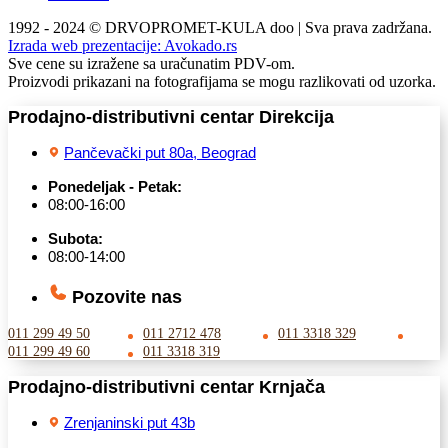
1992 - 2024 © DRVOPROMET-KULA doo | Sva prava zadržana.
Izrada web prezentacije:
Avokado.rs
Sve cene su izražene sa uračunatim PDV-om.
Proizvodi prikazani na fotografijama se mogu razlikovati od uzorka.
Prodajno-distributivni centar Direkcija
Pančevački put 80a, Beograd
Ponedeljak - Petak:
08:00-16:00
Subota:
08:00-14:00
Pozovite nas
011 299 49 50
011 2712 478
011 3318 329
011 299 49 60
011 3318 319
Prodajno-distributivni centar Krnjača
Zrenjaninski put 43b