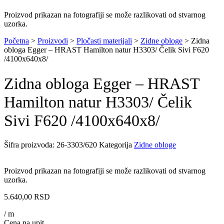
Proizvod prikazan na fotografiji se može razlikovati od stvarnog
uzorka.
Početna
>
Proizvodi
>
Pločasti materijali
>
Zidne obloge
>
Zidna
obloga Egger – HRAST Hamilton natur H3303/ Čelik Sivi F620
/4100x640x8/
Zidna obloga Egger – HRAST
Hamilton natur H3303/ Čelik
Sivi F620 /4100x640x8/
Šifra proizvoda:
26-3303/620
Kategorija
Zidne obloge
Proizvod prikazan na fotografiji se može razlikovati od stvarnog
uzorka.
5.640,00
RSD
/ m
Cena na upit