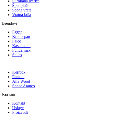
Furnirana iverica
Šper ploče
Sobna vrata
Vratna krila
Brendovi
Egger
Kronospan
Falco
Kastamonu
Fundermax
Stilles
Kerrock
Fantoni
Alfa Wood
Sonae Arauco
Korisno
Kontakt
Usluge
Proizvodi