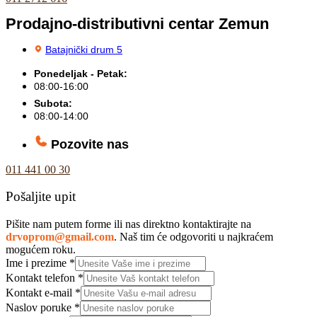
Prodajno-distributivni centar Zemun
Batajnički drum 5
Ponedeljak - Petak:
08:00-16:00
Subota:
08:00-14:00
Pozovite nas
011 441 00 30
Pošaljite upit
Pišite nam putem forme ili nas direktno kontaktirajte na
drvoprom@gmail.com
. Naš tim će odgovoriti u najkraćem
mogućem roku.
Ime i prezime
*
Kontakt telefon
*
Kontakt e-mail
*
Naslov poruke
*