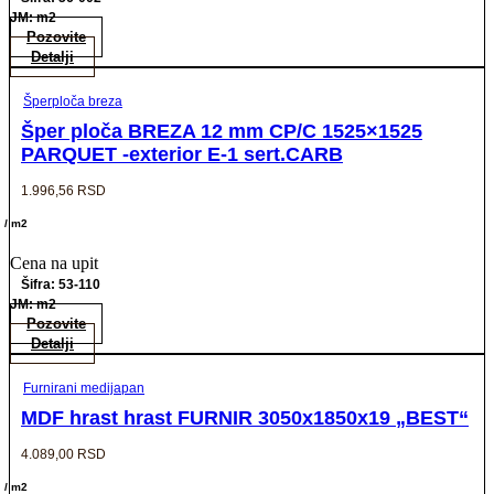
JM: m2
Pozovite
Detalji
Šperploča breza
Šper ploča BREZA 12 mm CP/C 1525×1525
PARQUET -exterior E-1 sert.CARB
1.996,56
RSD
/ m2
Cena na upit
Šifra: 53-110
JM: m2
Pozovite
Detalji
Furnirani medijapan
MDF hrast hrast FURNIR 3050x1850x19 „BEST“
4.089,00
RSD
/ m2