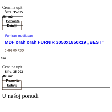
Cena na upit
Šifra: 35-025
JM: m2
Pozovite
Detalji
Furnirani medijapan
MDF orah orah FURNIR 3050x1850x19 „BEST“
5.499,00
RSD
/ m2
Cena na upit
Šifra: 35-003
JM: m2
Pozovite
Detalji
U našoj ponudi