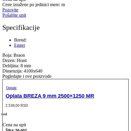
Cene izražene po jedinici mere: m
Pozovite
Pošaljite upit
Specifikacije
Brend:
Egger
Boja: Braon
Dezen: Hrast
Debljina: 8 mm
Dimenzija: 4100x640
Pogledajte i ove proizvode
Oplate
Oplata BREZA 9 mm 2500×1250 MR
2.538,00
RSD
/ m2
Cena na upit
Šifra: 56-002