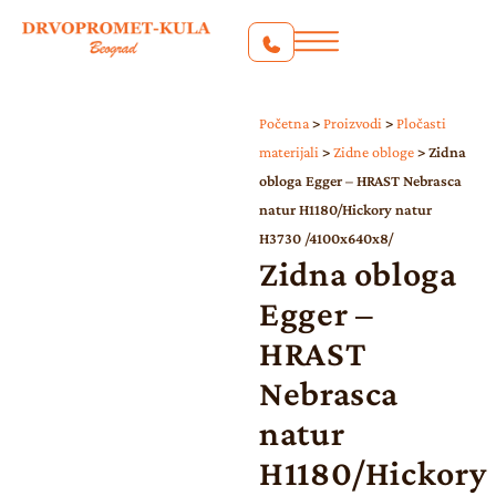
Početna
>
Proizvodi
>
Pločasti
materijali
>
Zidne obloge
>
Zidna
obloga Egger – HRAST Nebrasca
natur H1180/Hickory natur
H3730 /4100x640x8/
Zidna obloga
Egger –
HRAST
Nebrasca
natur
H1180/Hickory