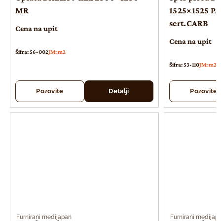
MR
1525×1525 PA
sert.CARB
Cena na upit
Cena na upit
Šifra: 56-002
JM: m2
Šifra: 53-110
JM: m2
Pozovite
Detalji
Pozovite
Furnirani medijapan
Furnirani medijap