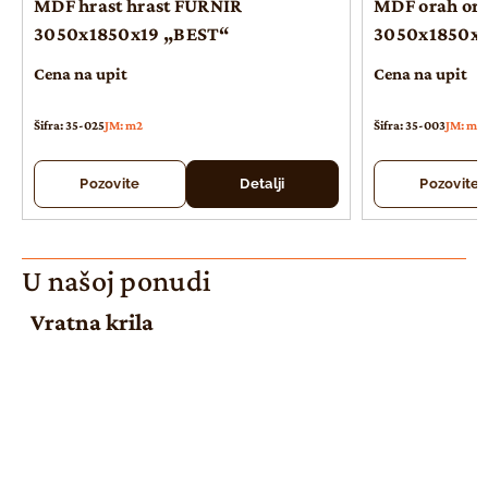
MDF hrast hrast FURNIR
MDF orah or
3050x1850x19 „BEST“
3050x1850x1
Cena na upit
Cena na upit
Šifra: 35-025
JM: m2
Šifra: 35-003
JM: m2
Pozovite
Detalji
Pozovite
U našoj ponudi
Vratna krila