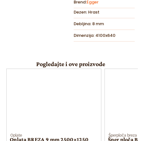
Brend:
Egger
Dezen: Hrast
Debljina: 8 mm
Dimenzija: 4100x640
Pogledajte i ove proizvode
Oplate
Šperploča breza
Oplata BREZA 9 mm 2500×1250
Šper ploča B