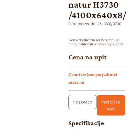
natur H3730
/4100x640x8/
Šifra proizvoda:
26-3331/3730
Proizvod prikazan na fotografiji se
može razlikovati od stvarnog uzorka.
Cena na upit
Cene izražene po jedinici
mere: m
Pozovite
Pošaljite
upit
Specifikacije