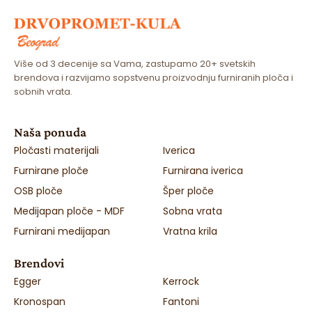
Više od 3 decenije sa Vama, zastupamo 20+ svetskih
brendova i razvijamo sopstvenu proizvodnju furniranih ploča i
sobnih vrata.
Naša ponuda
Pločasti materijali
Iverica
Furnirane ploče
Furnirana iverica
OSB ploče
Šper ploče
Medijapan ploče - MDF
Sobna vrata
Furnirani medijapan
Vratna krila
Brendovi
Egger
Kerrock
Kronospan
Fantoni