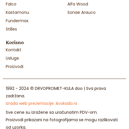
Falco
Alfa Wood
Kastamonu
Sonae Arauco
Fundermax
Stilles
Korisno
Kontakt
Usluge
Proizvodi
1992 - 2024 © DRVOPROMET-KULA doo | Sva prava
zadržana.
Izrada web prezentacije:
Avokado.rs
Sve cene su izražene sa uračunatim PDV-om.
Proizvodi prikazani na fotografijama se mogu razlikovati
od uzorka.