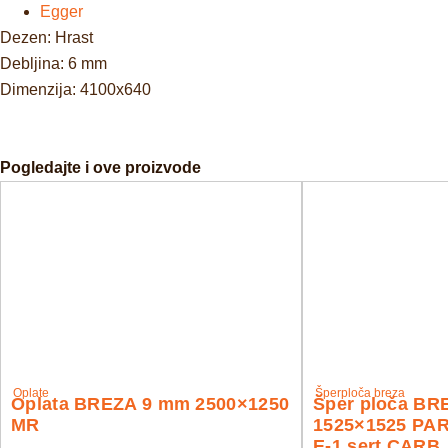
Egger
Dezen: Hrast
Debljina: 6 mm
Dimenzija: 4100x640
Pogledajte i ove proizvode
Oplate
Šperploča breza
Oplata BREZA 9 mm 2500×1250
Šper ploča BR
MR
1525×1525 PAR
E-1 sert.CARB