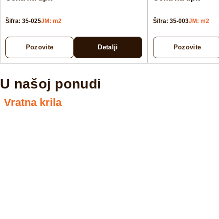
Šifra: 35-025
JM: m2
Šifra: 35-003
JM: m2
Pozovite
Detalji
Pozovite
U našoj ponudi
Vratna krila