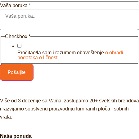
Vaša poruka
*
Checkbox
*
Pročitao/la sam i razumem obaveštenje
o obradi
podataka o ličnosti.
Pošaljite
Više od 3 decenije sa Vama, zastupamo 20+ svetskih brendova
i razvijamo sopstvenu proizvodnju furniranih ploča i sobnih
vrata.
Naša ponuda