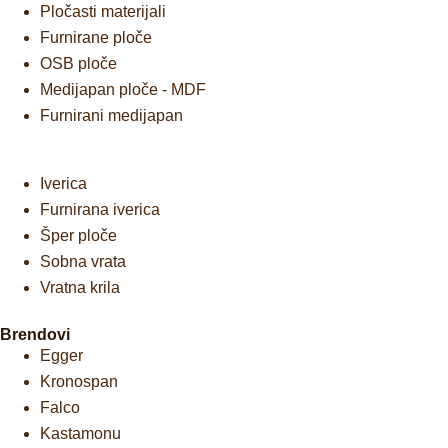
Pločasti materijali
Furnirane ploče
OSB ploče
Medijapan ploče - MDF
Furnirani medijapan
Iverica
Furnirana iverica
Šper ploče
Sobna vrata
Vratna krila
Brendovi
Egger
Kronospan
Falco
Kastamonu