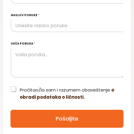
NASLOV PORUKE
*
VAŠA PORUKA
*
C
Pročitao/la sam i razumem obaveštenje
o
h
obradi podataka o ličnosti.
e
c
k
b
Pošaljite
o
x
*