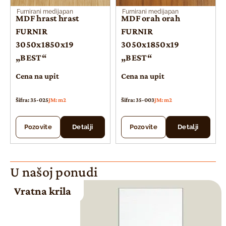
Furnirani medijapan
Furnirani medijapan
MDF hrast hrast
MDF orah orah
FURNIR
FURNIR
3050x1850x19
3050x1850x19
„BEST“
„BEST“
Cena na upit
Cena na upit
Šifra: 35-025
JM: m2
Šifra: 35-003
JM: m2
Pozovite
Detalji
Pozovite
Detalji
U našoj ponudi
Vratna krila