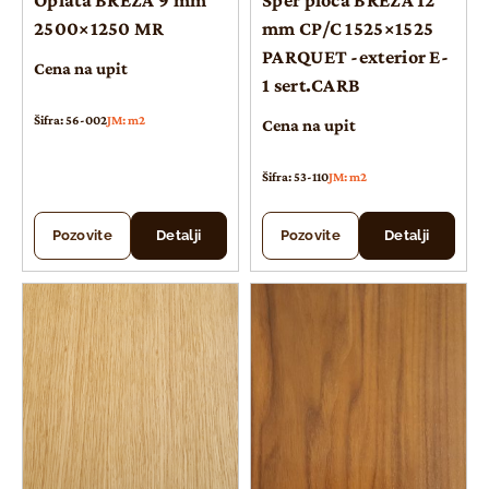
Oplata BREZA 9 mm
Šper ploča BREZA 12
2500×1250 MR
mm CP/C 1525×1525
PARQUET -exterior E-
Cena na upit
1 sert.CARB
Šifra: 56-002
JM: m2
Cena na upit
Šifra: 53-110
JM: m2
Pozovite
Detalji
Pozovite
Detalji