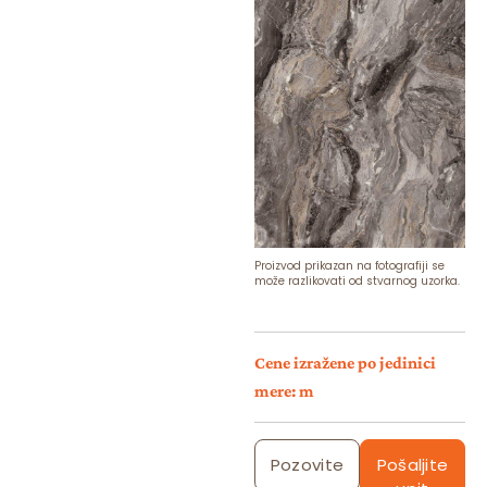
Proizvod prikazan na fotografiji se
može razlikovati od stvarnog uzorka.
Cene izražene po jedinici
mere: m
Pozovite
Pošaljite