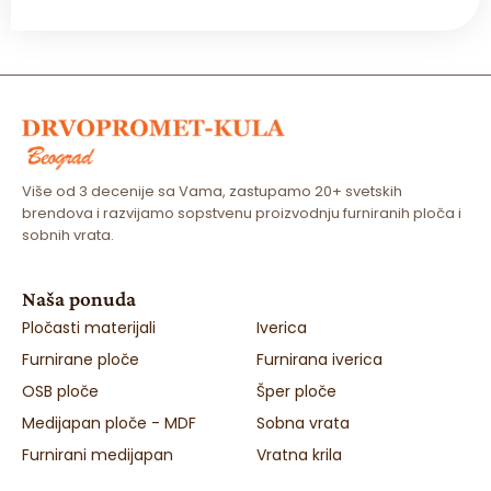
Više od 3 decenije sa Vama, zastupamo 20+ svetskih
brendova i razvijamo sopstvenu proizvodnju furniranih ploča i
sobnih vrata.
Naša ponuda
Pločasti materijali
Iverica
Furnirane ploče
Furnirana iverica
OSB ploče
Šper ploče
Medijapan ploče - MDF
Sobna vrata
Furnirani medijapan
Vratna krila