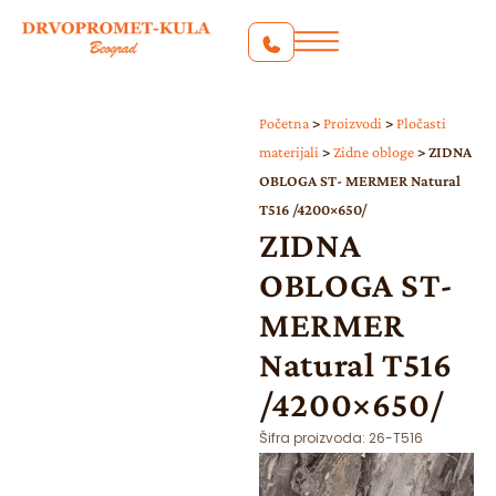
Početna
>
Proizvodi
>
Pločasti
materijali
>
Zidne obloge
>
ZIDNA
OBLOGA ST- MERMER Natural
T516 /4200×650/
ZIDNA
OBLOGA ST-
MERMER
Natural T516
/4200×650/
Šifra proizvoda:
26-T516