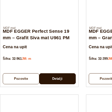
MDF mat
MDF mat
MDF EGGER Perfect Sense 19
MDF EGGER
mm – Grafit Siva mat U961 PM
mm – Gran
Cena na upit
Cena na upi
Šifra: 32-961
JM: m
Šifra: 32-399
JM
Pozovite
Detalji
Pozovi