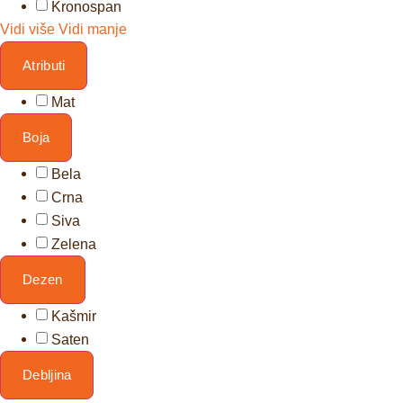
Kronospan
Vidi više
Vidi manje
Atributi
Mat
Boja
Bela
Crna
Siva
Zelena
Dezen
Kašmir
Saten
Debljina