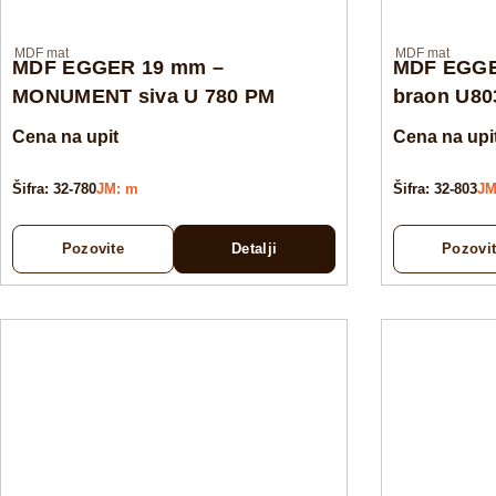
MDF mat
MDF mat
MDF EGGER 19 mm –
MDF EGGE
MONUMENT siva U 780 PM
braon U80
Cena na upit
Cena na upi
Šifra: 32-780
JM: m
Šifra: 32-803
JM
Pozovite
Detalji
Pozovi