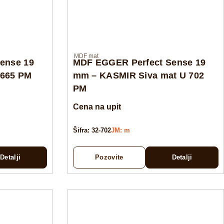
MDF mat
ense 19
MDF EGGER Perfect Sense 19
U665 PM
mm – KASMIR Siva mat U 702
PM
Cena na upit
Šifra: 32-702
JM: m
Detalji
Pozovite
Detalji