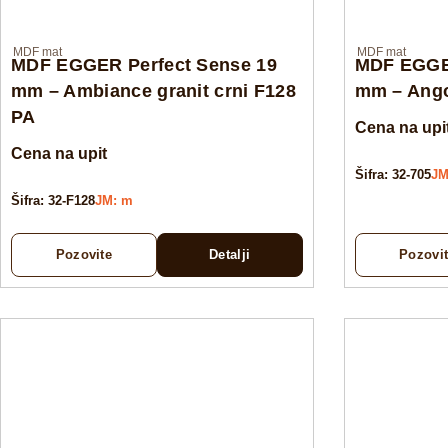
MDF mat
MDF mat
MDF EGGER Perfect Sense 19
MDF EGGER
mm – Ambiance granit crni F128
mm – Ango
PA
Cena na upi
Cena na upit
Šifra: 32-705
JM
Šifra: 32-F128
JM: m
Pozovite
Detalji
Pozovi