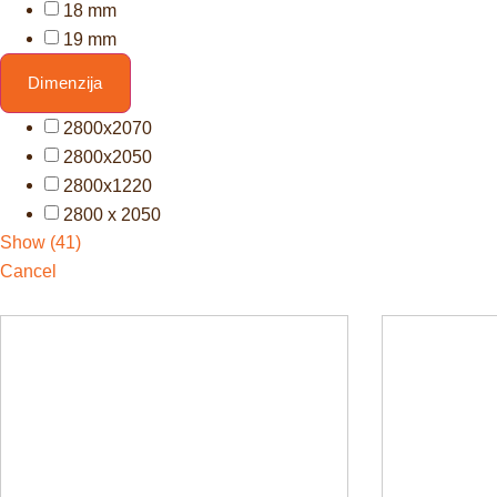
18 mm
19 mm
Dimenzija
2800x2070
2800x2050
2800x1220
2800 x 2050
Show
(
41
)
Cancel