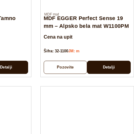
MDF mat
Tamno
MDF EGGER Perfect Sense 19
mm – Alpsko bela mat W1100PM
Cena na upit
Šifra: 32-1100
JM: m
Detalji
Pozovite
Detalji