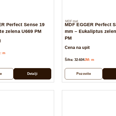
MDF mat
 Perfect Sense 19
MDF EGGER Perfect S
te zelena U669 PM
mm – Eukaliptus zele
PM
t
Cena na upit
: m
Šifra: 32-604
JM: m
te
Detalji
Pozovite