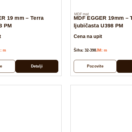
MDF mat
R 19 mm – Terra
MDF EGGER 19mm – 
3 PM
ljubičasta U398 PM
t
Cena na upit
: m
Šifra: 32-398
JM: m
te
Detalji
Pozovite