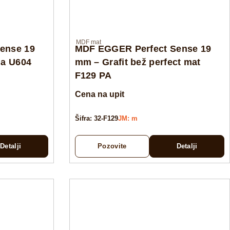
MDF mat
ense 19
MDF EGGER Perfect Sense 19
na U604
mm – Grafit bež perfect mat
F129 PA
Cena na upit
Šifra: 32-F129
JM: m
Detalji
Pozovite
Detalji