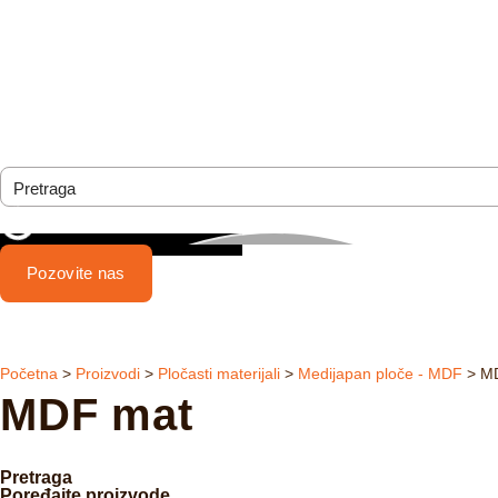
Pozovite nas
Početna
>
Proizvodi
>
Pločasti materijali
>
Medijapan ploče - MDF
>
M
MDF mat
Pretraga
Poređajte proizvode