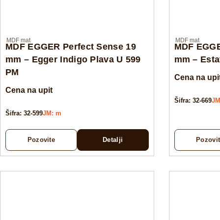
MDF mat
MDF mat
MDF EGGER Perfect Sense 19
MDF EGGER
mm – Egger Indigo Plava U 599
mm – Esta
PM
Cena na upi
Cena na upit
Šifra: 32-669
JM
Šifra: 32-599
JM: m
Pozovite
Detalji
Pozovi