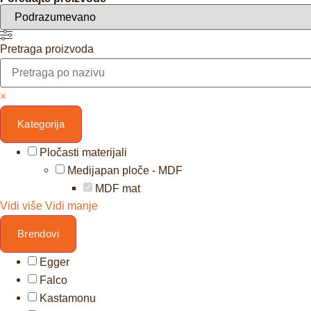
Pretraga proizvoda
×
Kategorija
Pločasti materijali
Medijapan ploče - MDF
MDF mat
Vidi više
Vidi manje
Brendovi
Egger
Falco
Kastamonu