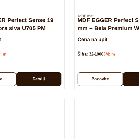
MDF mat
 Perfect Sense 19
MDF EGGER Perfect S
ra siva U705 PM
mm – Bela Premium 
t
Cena na upit
: m
Šifra: 32-1000
JM: m
te
Detalji
Pozovite