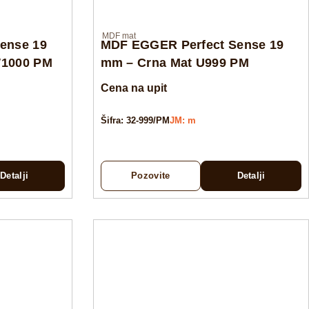
MDF mat
ense 19
MDF EGGER Perfect Sense 19
W1000 PM
mm – Crna Mat U999 PM
Cena na upit
Šifra: 32-999/PM
JM: m
Detalji
Pozovite
Detalji