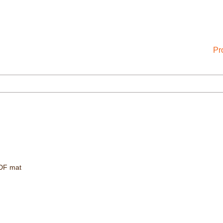
Pr
DF mat