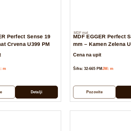
MDF mat
 Perfect Sense 19
MDF EGGER Perfect S
at Crvena U399 PM
mm – Kamen Zelena 
t
Cena na upit
: m
Šifra: 32-665 PM
JM: m
te
Detalji
Pozovite