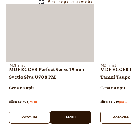
Pretraga proizvoda
MDF mat
MDF mat
MDF EGGER Perfect Sense 19 mm –
MDF EGGER Pe
Svetlo Siva U708 PM
Tamni Taupe
Cena na upit
Cena na upit
Šifra: 32-708
JM: m
Šifra: 32-740
JM: m
Pozovite
Detalji
Pozovite