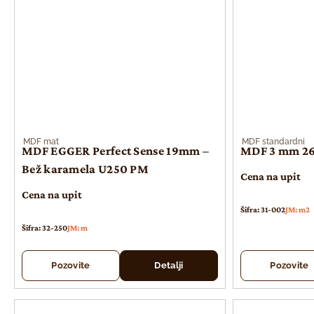
MDF mat
MDF standardni
MDF EGGER Perfect Sense 19mm –
MDF 3 mm 2
Bež karamela U250 PM
Cena na upit
Cena na upit
Šifra: 31-002
JM: m2
Šifra: 32-250
JM: m
Pozovite
Detalji
Pozovite