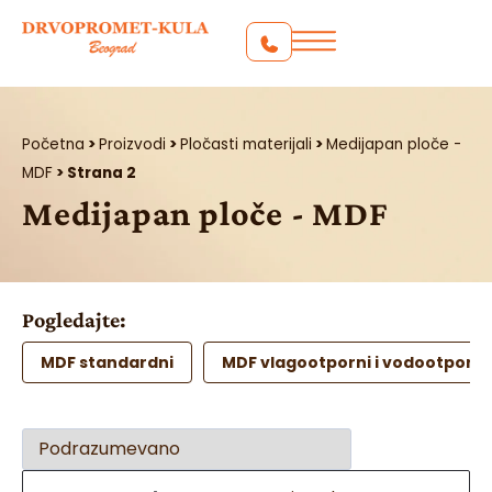
Početna
>
Proizvodi
>
Pločasti materijali
>
Medijapan ploče -
MDF
>
Strana 2
Medijapan ploče - MDF
Pogledajte:
MDF standardni
MDF vlagootporni i vodootporni