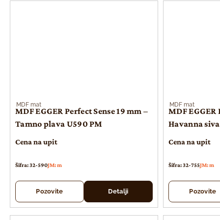
MDF mat
MDF mat
MDF EGGER Perfect Sense 19 mm –
MDF EGGER Pe
Tamno plava U590 PM
Havanna siv
Cena na upit
Cena na upit
Šifra: 32-590
JM: m
Šifra: 32-755
JM: m
Pozovite
Detalji
Pozovite