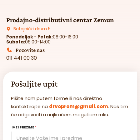
Prodajno-distributivni centar Zemun
Batajnički drum 5
Ponedeljak - Petak:
08:00-16:00
Subota:
08:00-14:00
Pozovite nas
011 441 00 30
Pošaljite upit
Pišite nam putem forme ili nas direktno
kontaktirajte na
drvoprom@gmail.com
. Naš tim
će odgovoriti u najkraćem mogućem roku.
IME I PREZIME
*