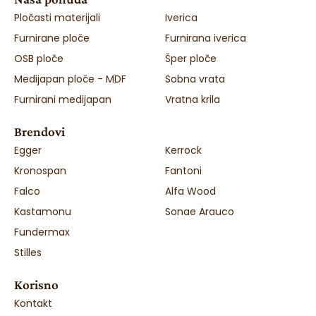
Pločasti materijali
Iverica
Furnirane ploče
Furnirana iverica
OSB ploče
Šper ploče
Medijapan ploče - MDF
Sobna vrata
Furnirani medijapan
Vratna krila
Brendovi
Egger
Kerrock
Kronospan
Fantoni
Falco
Alfa Wood
Kastamonu
Sonae Arauco
Fundermax
Stilles
Korisno
Kontakt